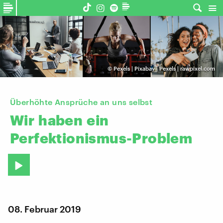
©
Pexels | Pixabay | Pexels | rawpixel.com
Überhöhte Ansprüche an uns selbst
Wir
haben
ein
Perfektionismus-Problem
08. Februar 2019