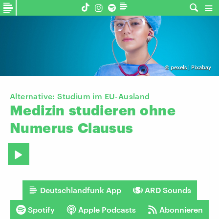
©
pexels | Pixabay
Alternative: Studium im EU-Ausland
Medizin
studieren
ohne
Numerus
Clausus
Deutschlandfunk App
ARD Sounds
Spotify
Apple Podcasts
Abonnieren