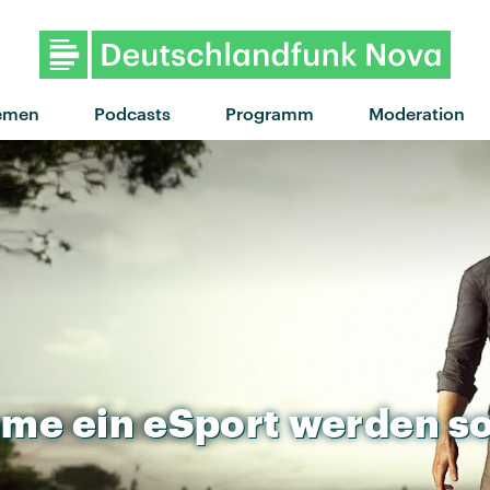
emen
Podcasts
Programm
Moderation
ame
ein
eSport
werden
so