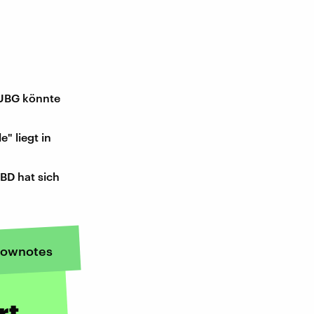
BG könnte
" liegt in
BD hat sich
ownotes
rt