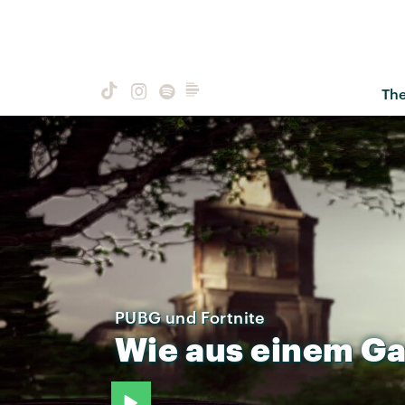
Th
PUBG und Fortnite
Wie
aus
einem
G