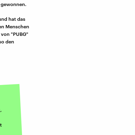
el gewonnen.
und hat das
onen Menschen
t von "PUBG"
 so den
,
t