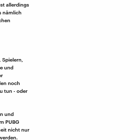
t allerdings
es nämlich
schen
 Spielern,
te und
er
len noch
u tun - oder
en und
dem PUBG
eit nicht nur
 werden.