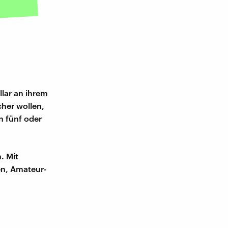
llar an ihrem
cher wollen,
n fünf oder
. Mit
en, Amateur-