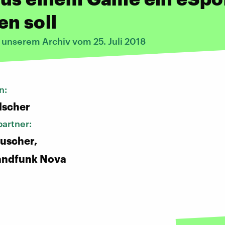
n soll
 unserem Archiv vom 25. Juli 2018
n:
lscher
artner:
uscher,
andfunk Nova