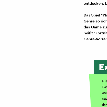
entdecken, b
Das Spiel "P
Genre so ric
das Game zu
heißt "Fortni
Genre-Vorreit
E
Hi
Tw
we
ev
Ih