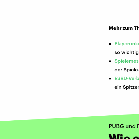
Mehr zum T
Playerunk
so wichtig
Spielemes
der Spiel
ESBD-Verb
ein Spitz
PUBG und F
Wie 