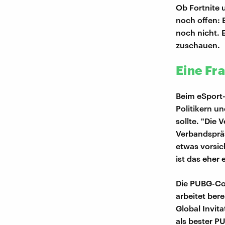
Ob Fortnite 
noch offen: E
noch nicht. E
zuschauen.
Eine Fr
Beim eSport-
Politikern u
sollte. "Die 
Verbandspräs
etwas vorsic
ist das eher
Die PUBG-Corp
arbeitet ber
Global Invita
als bester P