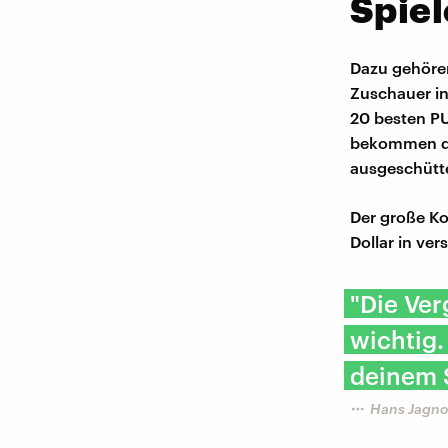
Spiel
Dazu gehöre
Zuschauer in
20 besten P
bekommen die
ausgeschütt
Der große Ko
Dollar in ve
"Die Ver
wichtig.
deinem 
Hans Jagno