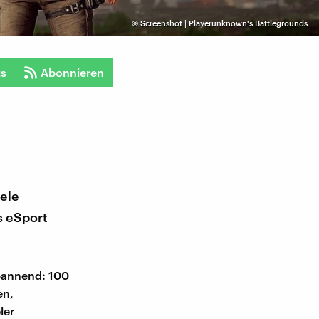
©
Screenshot | Playerunknown's Battlegrounds
ts
Abonnieren
ele
s eSport
spannend: 100
en,
ler