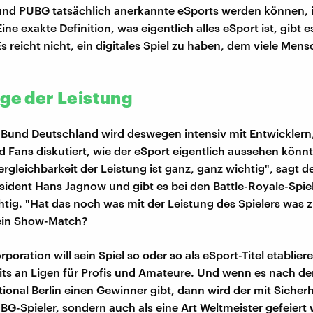
und PUBG tatsächlich anerkannte eSports werden können, is
ine exakte Definition, was eigentlich alles eSport ist, gibt 
s reicht nicht, ein digitales Spiel zu haben, dem viele Men
age der Leistung
Bund Deutschland wird deswegen intensiv mit Entwicklern,
nd Fans diskutiert, wie der eSport eigentlich aussehen könn
Vergleichbarkeit der Leistung ist ganz, ganz wichtig", sagt d
ident Hans Jagnow und gibt es bei den Battle-Royale-Spie
htig. "Hat das noch was mit der Leistung des Spielers was z
 ein Show-Match?
oration will sein Spiel so oder so als eSport-Titel etablier
eits an Ligen für Profis und Amateure. Und wenn es nach 
tional Berlin einen Gewinner gibt, dann wird der mit Sicherh
UBG-Spieler, sondern auch als eine Art Weltmeister gefeiert