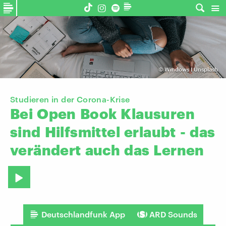
©
Windows I Unsplash
Studieren in der Corona-Krise
Bei
Open
Book
Klausuren
sind
Hilfsmittel
erlaubt
-
das
verändert
auch
das
Lernen
Deutschlandfunk App
ARD Sounds