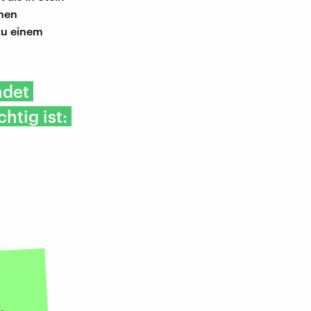
chen
 zu einem
ndet
htig ist:
,