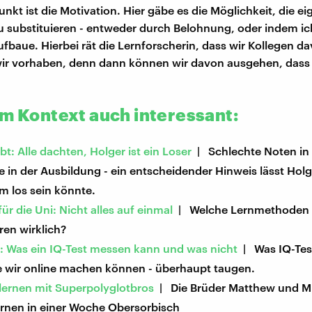
unkt ist die Motivation. Hier gäbe es die Möglichkeit, die e
u substituieren - entweder durch Belohnung, oder indem ic
fbaue. Hierbei rät die Lernforscherin, dass wir Kollegen d
wir vorhaben, denn dann können wir davon ausgehen, dass 
em Kontext auch interessant:
: Alle dachten, Holger ist ein Loser
| Schlechte Noten in 
 in der Ausbildung - ein entscheidender Hinweis lässt Hol
m los sein könnte.
für die Uni: Nicht alles auf einmal
| Welche Lernmethoden
ren wirklich?
z: Was ein IQ-Test messen kann und was nicht
| Was IQ-Tes
ie wir online machen können - überhaupt taugen.
lernen mit Superpolyglotbros
| Die Brüder Matthew und M
ernen in einer Woche Obersorbisch