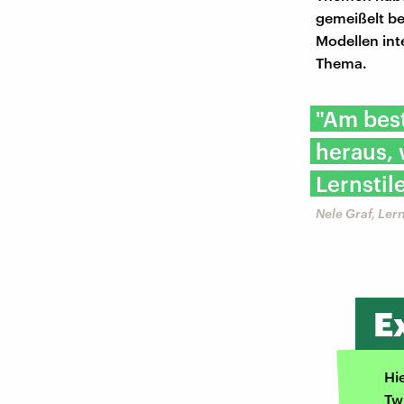
gemeißelt be
Modellen inte
Thema.
"Am best
heraus, 
Lernstil
Nele Graf, Ler
E
Hi
Tw