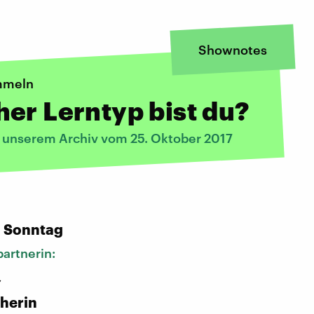
Shownotes
mmeln
er Lerntyp bist du?
s unserem Archiv vom 25. Oktober 2017
:
n Sonntag
artnerin:
,
herin