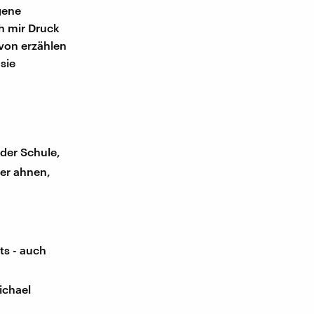
igene
h mir Druck
avon erzählen
sie
der Schule,
ger ahnen,
ts - auch
ichael