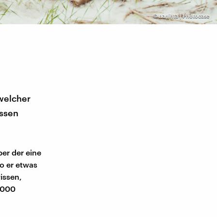
©
nanihta | Photocase
 welcher
issen
er der eine
o er etwas
wissen,
.000