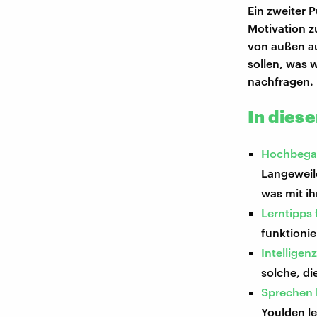
Ein zweiter P
Motivation z
von außen au
sollen, was 
nachfragen.
In dies
Hochbegabt
Langeweile
was mit ih
Lerntipps 
funktionie
Intelligen
solche, d
Sprechen 
Youlden l