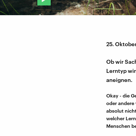
25. Oktobe
Ob wir Sac
Lerntyp wir
aneignen.
Okay - die G
oder andere 
absolut nicht
welcher Lernt
Menschen bef