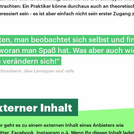
trachten: Ein Praktiker könne durchaus auch an theoretis
ressiert sein - es ist aber einfach nicht sein erster Zugang
en, man beobachtet sich selbst und fi
woran man Spaß hat. Was aber auch wic
e verändern sich!"
nforscherin, über Lerntypen und -stile
xterner Inhalt
er geht es zu einem externen Inhalt eines Anbieters wie
itter, Facebook, Instagram o.ä. Wenn Ihr diesen Inhalt ladet