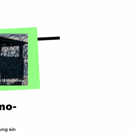
s | Alex Brandon
mo-
ung ein