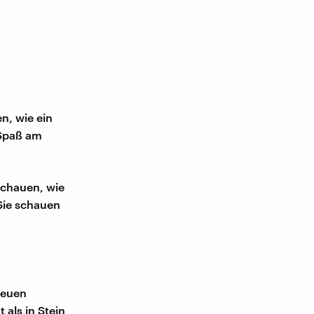
en, wie ein
 Spaß am
schauen, wie
Sie schauen
neuen
 als in Stein