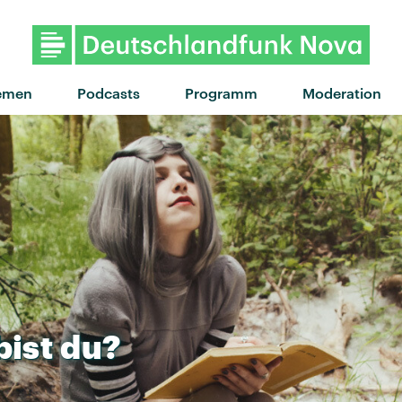
emen
Podcasts
Programm
Moderation
bist
du?