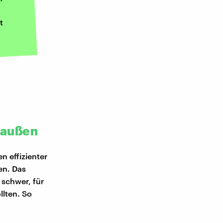
t
n außen
n effizienter
en. Das
 schwer, für
llten. So