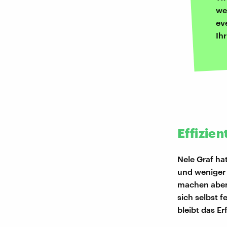
we
ev
Ih
Effizie
Nele Graf hat
und weniger 
machen aber 
sich selbst f
bleibt das Er