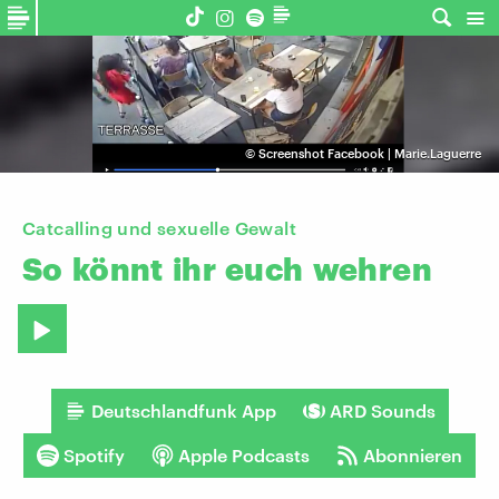
©
Screenshot Facebook | Marie.Laguerre
Catcalling und sexuelle Gewalt
So
könnt
ihr
euch
wehren
Deutschlandfunk App
ARD Sounds
Spotify
Apple Podcasts
Abonnieren