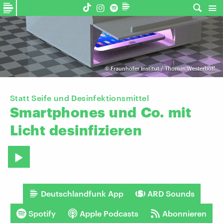
©
Fraunhofer Institut / Thomas Westerhoff
Statt Seife und Desinfektionsmittel
Smartphones
und
Co.
mit
Licht
desinfizieren
Deutschlandfunk App
ARD Sounds
Spotify
Apple Podcasts
Abonnieren