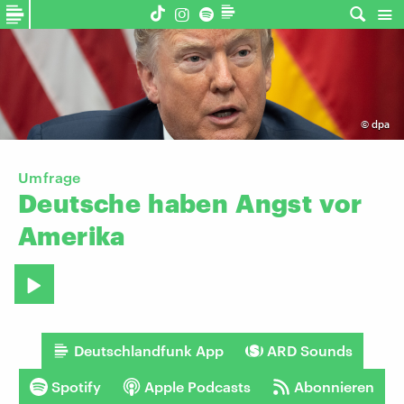
©
dpa
Umfrage
Deutsche
haben
Angst
vor
Amerika
Deutschlandfunk App
ARD Sounds
Spotify
Apple Podcasts
Abonnieren