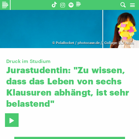
©
PolaRocket / photocase.de // Collage: DLF Nova
Druck im Studium
Jurastudentin:
"Zu
wissen,
dass
das
Leben
von
sechs
Klausuren
abhängt,
ist
sehr
belastend"