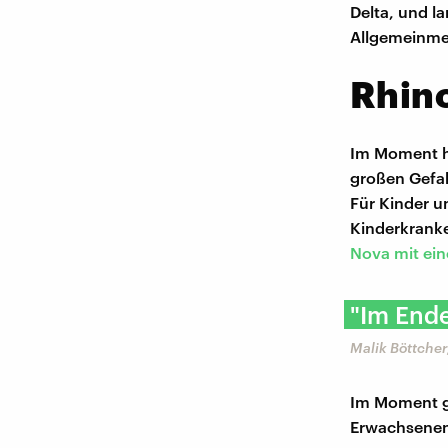
Delta, und l
Allgemeinmed
Rhino
Im Moment ha
großen Gefah
Für Kinder un
Kinderkranke
Nova mit ein
"Im Ende
Malik Böttcher
Im Moment gr
Erwachsenen 