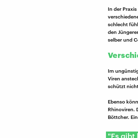
In der Praxi
verschiedene
schlecht füh
den Jüngere
selber und C
Verschi
Im ungünstig
Viren anstec
schützt nich
Ebenso könne
Rhinoviren. 
Böttcher. Ei
"Es gibt