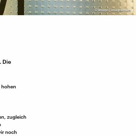
©
Imago | imagebroker
. Die
hr hohen
n
en, zugleich
e
ir noch