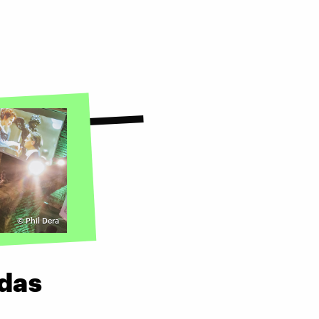
©
Phil Dera
das