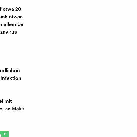
f etwa 20
sich etwas
r allem bei
zavirus
iedlichen
 Infektion
l mit
n, so Malik
."