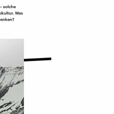
 – solche
pkultur. Was
 denken?