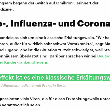
angsam begann der Switch auf Omikron", erinnert der
iziner.
-, Influenza- und Coron
ndele es sich um eine klassische Erkältungswelle. "Wir h
ren, außer für wirklich sehr schwer Vorerkrankte", sagt Mal
d Jugendliche ist die Situation zurzeit schwieriger, weil Sta
nhäusern überlastet sind. Darüber sprachen wir bei
Deuts
er Kinderkrankenpflegerin
.
ffekt ist es eine klassische Erkältungsw
, Allgemeinmediziner mit Praxis in Berlin
assierten viele Viren, die für diese Erkrankungswelle unter
verantwortlich seien.