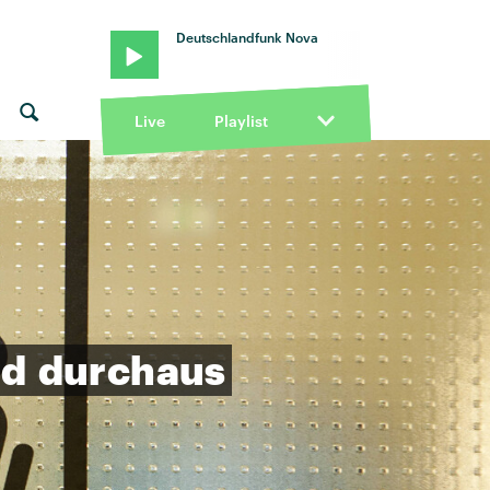
Deutschlandfunk Nova
Live
Playlist
nd
durchaus