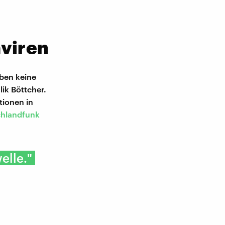
aviren
aben keine
ik Böttcher.
tionen in
chlandfunk
elle."