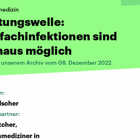
medizin
tungswelle:
fachinfektionen sind
haus möglich
s unserem Archiv vom 08. Dezember 2022
n:
lscher
artner:
tcher,
mediziner in