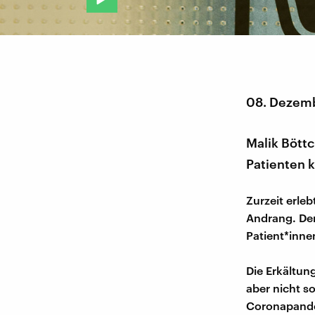
08. Dezem
Malik Böttch
Patienten 
Zurzeit erleb
Andrang. Den
Patient*inne
Die Erkältung
aber nicht s
Coronapandem