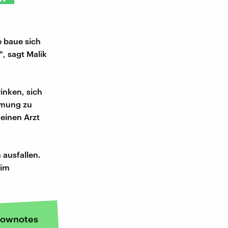
e baue sich
", sagt Malik
rinken, sich
Atmung zu
 einen Arzt
 ausfallen.
 im
ownotes