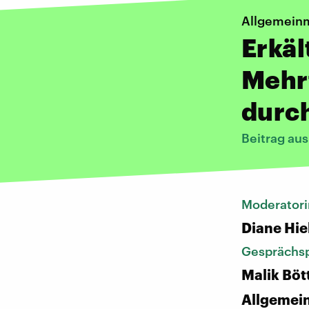
Allgemein
Erkäl
Mehr
durc
Beitrag au
Moderatori
Diane Hie
Gesprächsp
Malik Böt
Allgemein