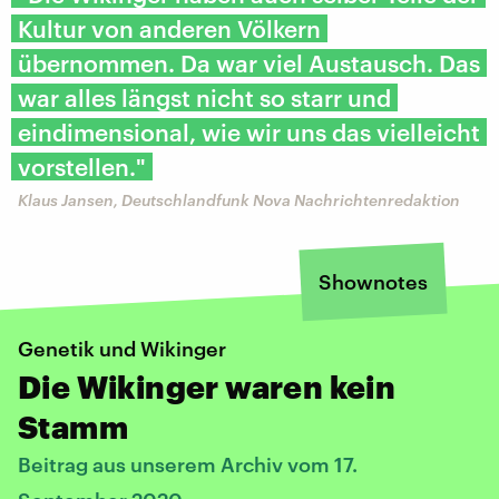
Kultur von anderen Völkern
übernommen. Da war viel Austausch. Das
war alles längst nicht so starr und
eindimensional, wie wir uns das vielleicht
vorstellen."
Klaus Jansen, Deutschlandfunk Nova Nachrichtenredaktion
Shownotes
Genetik und Wikinger
Die Wikinger waren kein
Stamm
Beitrag aus unserem Archiv vom 17.