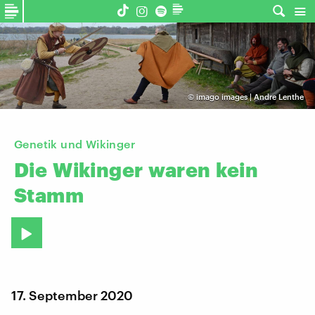
©
imago images | Andre Lenthe
Genetik und Wikinger
Die
Wikinger
waren
kein
Stamm
17. September 2020