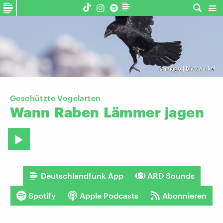
©
imago | blickwinkel
Geschützte Vogelarten
Wann
Raben
Lämmer
jagen
Deutschlandfunk App
ARD Sounds
Spotify
Apple Podcasts
Abonnieren