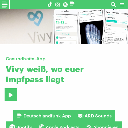
©
dpa | vivy GmbH
Gesundheits-App
Vivy
weiß,
wo
euer
Impfpass
liegt
Deutschlandfunk App
ARD Sounds
Spotify
Apple Podcasts
Abonnieren