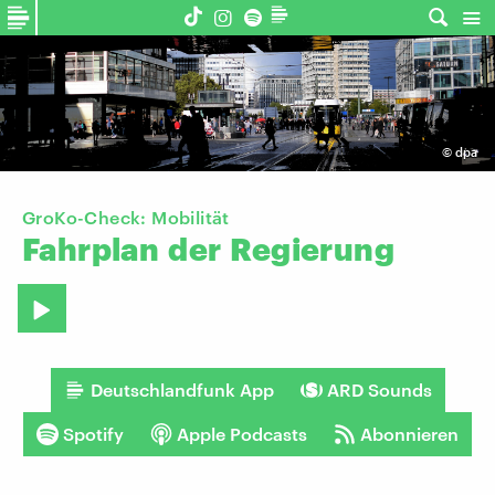
©
dpa
GroKo-Check: Mobilität
Fahrplan
der
Regierung
Deutschlandfunk App
ARD Sounds
Spotify
Apple Podcasts
Abonnieren