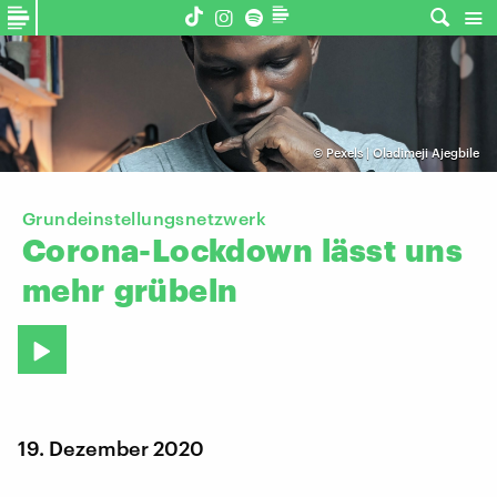
©
Pexels | Oladimeji Ajegbile
Grundeinstellungsnetzwerk
Corona-Lockdown
lässt
uns
mehr
grübeln
19. Dezember 2020