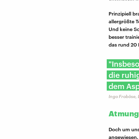
Prinzipiell b
allergrößte T
Und keine So
besser traini
das rund 20
"Insbeso
die ruhi
dem Asp
Ingo Froböse,
Atmung 
Doch um unse
angewiesen. 