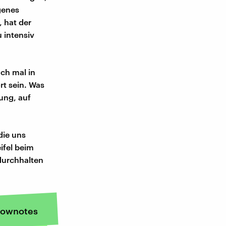
igenes
 hat der
u intensiv
ch mal in
rt sein. Was
ung, auf
die uns
ifel beim
durchhalten
ownotes