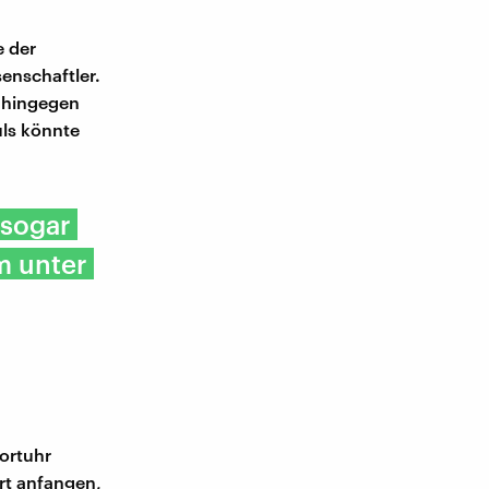
e der
senschaftler.
r hingegen
uls könnte
 sogar
m unter
portuhr
rt anfangen,