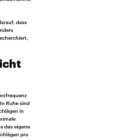
darauf, dass
onders
echerchiert,
icht
Herzfrequenz
"In Ruhe sind
chlägen in
aximale
us das eigene
Schlägen pro