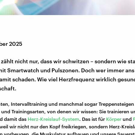
ber 2025
zählt nicht nur, dass wir schwitzen – sondern wie sta
 mit Smartwatch und Pulszonen. Doch wer immer ans 
amit schaden. Wie viel Herzfrequenz wirklich gesund 
schaft.
nten, Intervalltraining und manchmal sogar Treppensteigen 
- und Trainingsarten, von denen wir wissen: Sie trainieren u
d damit das
Herz-Kreislauf-System
. Das ist für
Körper
und
weil wir nicht nur den Kopf freikriegen, sondern Herz-Kreisl
n vorbeugen, die Muskulatur aufbauen und unsere Sauers