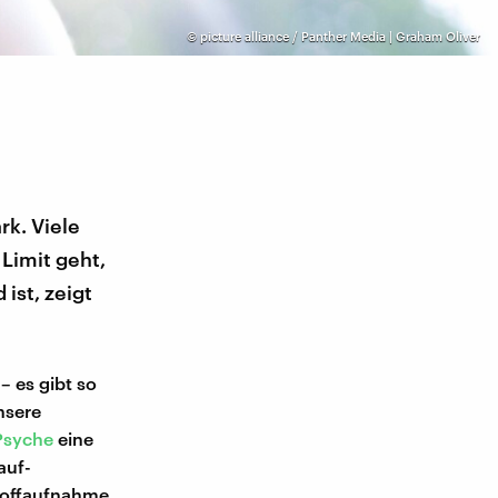
©
picture alliance / Panther Media | Graham Oliver
rk. Viele
Limit geht,
ist, zeigt
– es gibt so
nsere
Psyche
eine
auf-
toffaufnahme