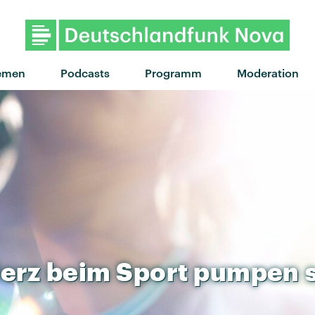
"If You Know" von WizT
emen
Podcasts
Programm
Moderation
erz
beim
Sport
pumpen