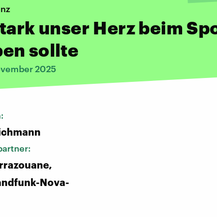
enz
tark unser Herz beim Sp
en sollte
ovember 2025
n:
ichmann
artner:
rrazouane,
andfunk-Nova-