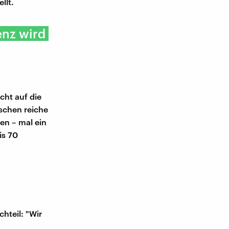
llt.
enz wird
cht auf die
schen reiche
en – mal ein
is 70
hteil: "Wir