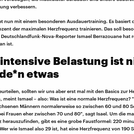
tung verbessern.
bt nun mit einem besonderen Ausdauertraining. Es basiert 
rozent der maximalen Herzfrequenz trainieren. Das soll bes
n. Deutschlandfunk-Nova-Reporter Ismael Berrazouane hat r
n ist.
ntensive Belastung ist n
ede*n etwas
urteilen, sollten wir uns aber erst mal mit den Basics zur 
, meint Ismael – also: Was ist eine normale Herzfrequenz? 
achsenen Männern normalerweise so zwischen 60 und 80 S
bei Frauen eher zwischen 70 und 80", sagt Isael. Um die m
 herauszufinden, gibt es eine grobe Faustformel: 220 min
 Wer wie Ismael also 29 ist, hat eine Herzfrequenz von 190 