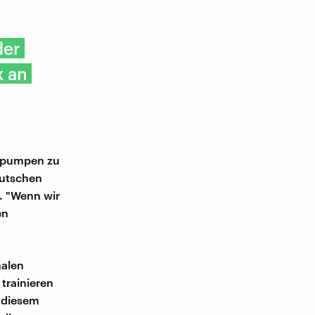
der
x an
r pumpen zu
eutschen
. "Wenn wir
en
malen
 trainieren
n diesem