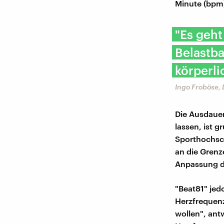
Minute (bpm
"Es geht
Belastba
körperli
Ingo Froböse,
Die Ausdauer
lassen, ist 
Sporthochsc
an die Grenze
Anpassung d
"Beat81" jed
Herzfrequenz.
wollen", antw