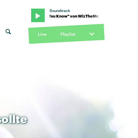
Soundtrack
heMc · "If You Know" von WizTheMc · "If You Know" von WizTheMc
Live
Playlist
sollte