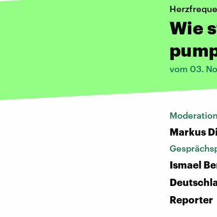
Herzfrequ
Wie s
pump
vom 03. N
Moderatio
Markus D
Gesprächsp
Ismael Be
Deutschl
Reporter