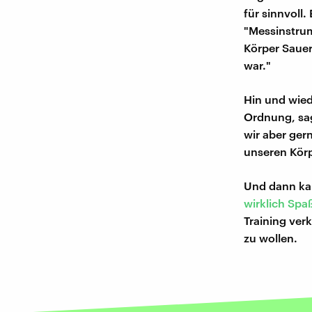
für sinnvoll.
"Messinstrum
Körper Sauers
war."
Hin und wied
Ordnung, sag
wir aber ger
unseren Körp
Und dann kan
wirklich Spa
Training ver
zu wollen.