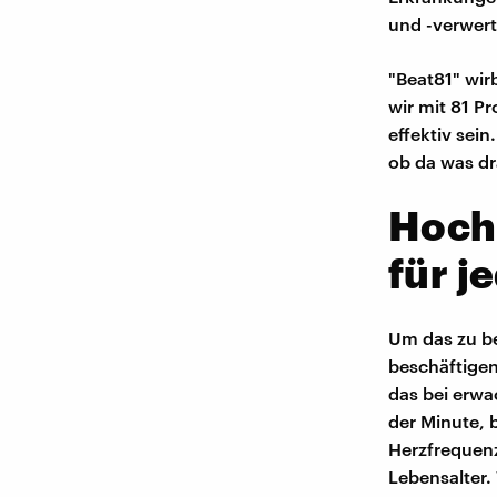
und -verwer
"Beat81" wir
wir mit 81 P
effektiv sei
ob da was dra
Hochi
für j
Um das zu be
beschäftigen
das bei erw
der Minute, 
Herzfrequenz
Lebensalter.