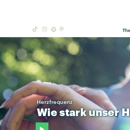
Th
Herzfrequenz
Wie
stark
unser
H