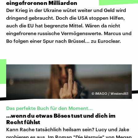
eingefrorenen Milliarden
Der Krieg in der Ukraine wütet weiter und Geld wird
dringend gebraucht. Doch die USA stoppen Hilfen,
auch die EU hat begrenzte Mittel. Wären da nicht
eingefrorene russische Vermögenswerte. Marcus und
Bo folgen einer Spur nach Brüssel... zu Euroclear.
©
IMAGO / Westend61
Das perfekte Buch für den Moment...
…wenn du etwas Böses tust und dich im
Recht fühlst
Kann Rache tatsächlich heilsam sein? Lucy und Jake
probieren es aus. Im Roman "Die Harpyie" von Megan