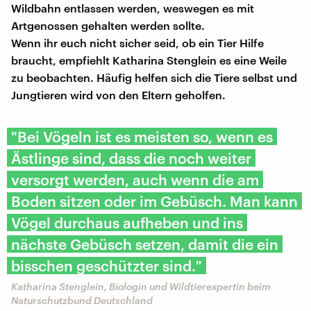
Wildbahn entlassen werden, weswegen es mit
Artgenossen gehalten werden sollte.
Wenn ihr euch nicht sicher seid, ob ein Tier Hilfe
braucht, empfiehlt Katharina Stenglein es eine Weile
zu beobachten. Häufig helfen sich die Tiere selbst und
Jungtieren wird von den Eltern geholfen.
"Bei Vögeln ist es meisten so, wenn es
Ästlinge sind, dass die noch weiter
versorgt werden, auch wenn die am
Boden sitzen oder im Gebüsch. Man kann
Vögel durchaus aufheben und ins
nächste Gebüsch setzen, damit die ein
bisschen geschützter sind."
Katharina Stenglein, Biologin und Wildtierexpertin beim
Naturschutzbund Deutschland