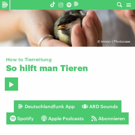
©
imago | Photocase
How to Tierrettung
So
hilft
man
Tieren
Deutschlandfunk App
ARD Sounds
Spotify
Apple Podcasts
Abonnieren