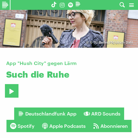
©
© TU Berlin/PR/Ulrich Dahl
App "Hush City" gegen Lärm
Such
die
Ruhe
Deutschlandfunk App
ARD Sounds
Spotify
Apple Podcasts
Abonnieren