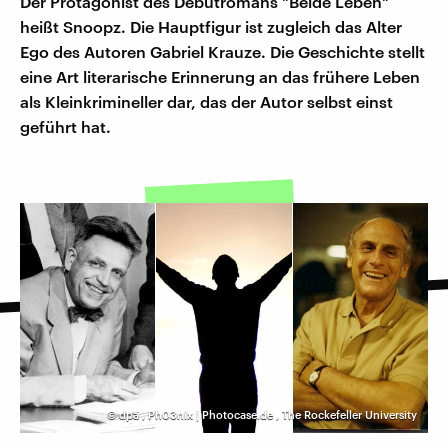
Der Protagonist des Debutromans "Beide Leben"
heißt Snoopz. Die Hauptfigur ist zugleich das Alter
Ego des Autoren Gabriel Krauze. Die Geschichte stellt
eine Art literarische Erinnerung an das frühere Leben
als Kleinkrimineller dar, das der Autor selbst einst
geführt hat.
©
dpa
,
Ph03nix | Photocase.de
,
The Rockefeller University