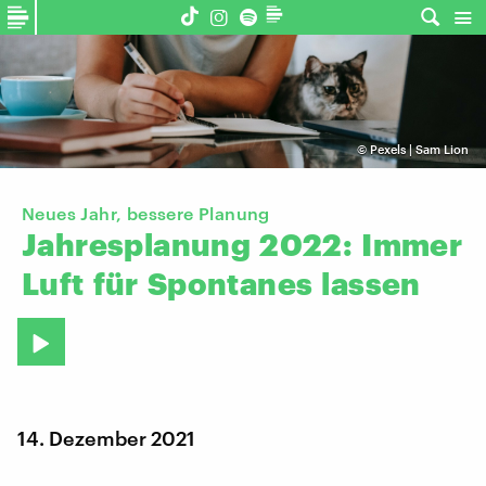
©
Pexels | Sam Lion
Neues Jahr, bessere Planung
Jahresplanung
2022:
Immer
Luft
für
Spontanes
lassen
14. Dezember 2021