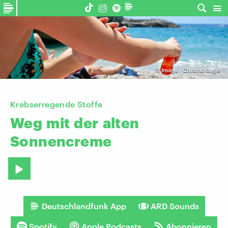
©
Imago | Chromorange
Krebserregende Stoffe
Weg
mit
der
alten
Sonnencreme
Deutschlandfunk App
ARD Sounds
Spotify
Apple Podcasts
Abonnieren