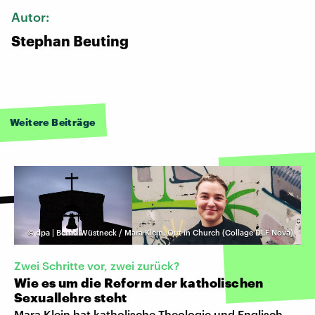
Autor:
Stephan Beuting
Weitere Beiträge
©
dpa | Bernd Wüstneck / Mara Klein, Out in Church (Collage DLF Nova)
Zwei Schritte vor, zwei zurück?
Wie es um die Reform der katholischen
Sexuallehre steht
Mara Klein hat katholische Theologie und Englisch