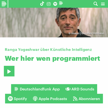
©
imago | Günther Ortmann
Ranga Yogeshwar über Künstliche Intelligenz
Wer
hier
wen
programmiert
Deutschlandfunk App
ARD Sounds
Spotify
Apple Podcasts
Abonnieren