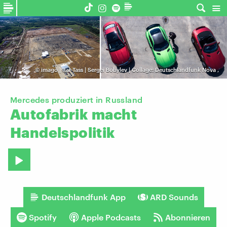
©
imago | Itar-Tass | Sergei Bobylev | Collage: Deutschlandfunk Nova
,
Mercedes produziert in Russland
Autofabrik
macht
Handelspolitik
Deutschlandfunk App
ARD Sounds
Spotify
Apple Podcasts
Abonnieren