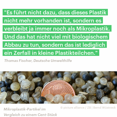
"Es führt nicht dazu, dass dieses Plastik
nicht mehr vorhanden ist, sondern es
verbleibt ja immer noch als Mikroplastik.
Und das hat nicht viel mit biologischem
Abbau zu tun, sondern das ist lediglich
ein Zerfall in kleine Plastikteilchen."
Thomas Fischer, Deutsche Umwelthilfe
©
picture alliance / ZB | Bernd Wüstneck
Mikroplastik-Partikel im
Vergleich zu einem Cent-Stück