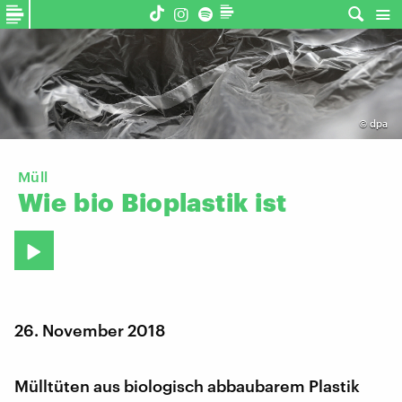
©
dpa
Müll
Wie
bio
Bioplastik
ist
26. November 2018
Mülltüten aus biologisch abbaubarem Plastik