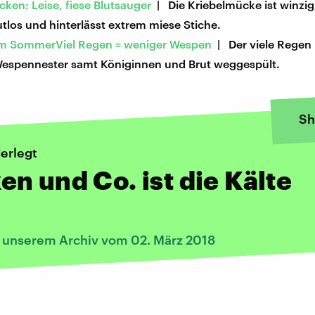
ken: Leise, fiese Blutsauger
| Die Kriebelmücke ist winzig,
tlos und hinterlässt extrem miese Stiche.
im SommerViel Regen = weniger Wespen
| Der viele Regen 
 Wespennester samt Königinnen und Brut weggespült.
Sh
erlegt
n und Co. ist die Kälte
s unserem Archiv vom 02. März 2018
: