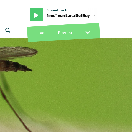
Soundtrack
Rey · "Doin' Time" von Lana Del Rey · "Doin' Time" von Lana Del Re
Live
Playlist