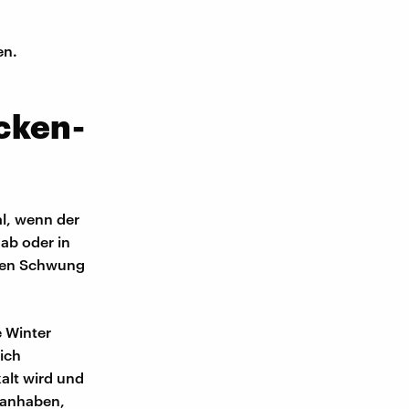
en.
cken-
al, wenn der
 ab oder in
sten Schwung
 Winter
ich
kalt wird und
s anhaben,