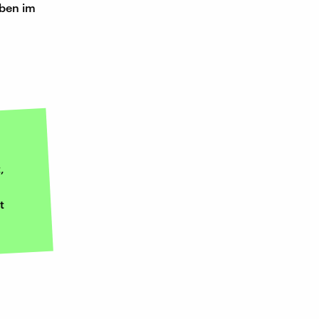
iben im
,
t