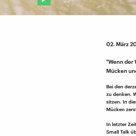
02. März 2
"Wenn der 
Mücken und
Bei den derz
zu denken. 
sitzen. In d
Mücken zers
In letzter Ze
Small Talk ü