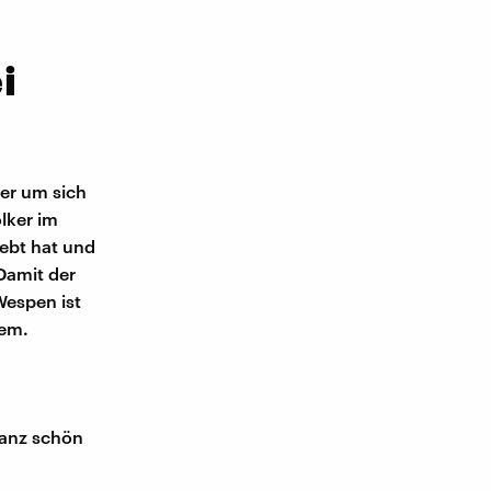
i
er um sich
lker im
lebt hat und
Damit der
Wespen ist
blem.
anz schön