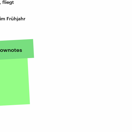
 fliegt
im Frühjahr
ownotes