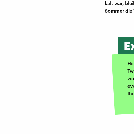
kalt war, bl
Sommer die 
E
Hi
Tw
we
ev
Ih