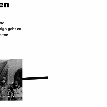
ien
ene
olge geht es
eiten
P | Joaquin Vinas