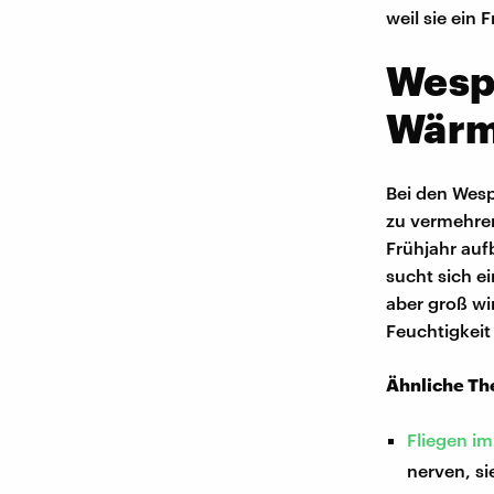
weil sie ein 
Wesp
Wärm
Bei den Wesp
zu vermehren
Frühjahr aufb
sucht sich e
aber groß wi
Feuchtigkei
Ähnliche T
Fliegen i
nerven, si