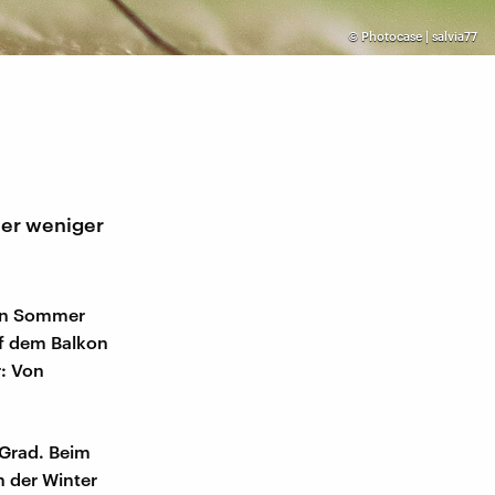
©
Photocase | salvia77
mer weniger
den Sommer
f dem Balkon
r: Von
l Grad. Beim
n der Winter