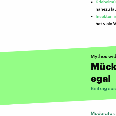
Kriebelmüc
nahezu lau
Insekten 
hat viele
Mythos wid
Mücke
egal
Beitrag au
Moderator