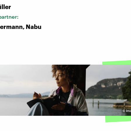
ller
artner:
eiermann, Nabu
©
Im