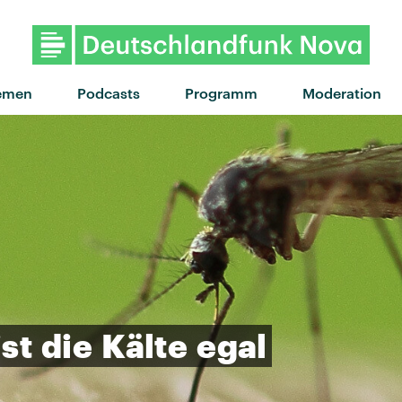
"Doin' Time" von Lana Del 
emen
Podcasts
Programm
Moderation
ist
die
Kälte
egal