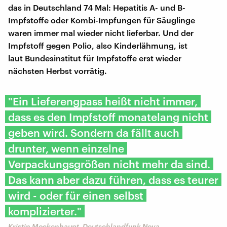
das in Deutschland 74 Mal: Hepatitis A- und B-
Impfstoffe oder Kombi-Impfungen für Säuglinge
waren immer mal wieder nicht lieferbar. Und der
Impfstoff gegen Polio, also Kinderlähmung, ist
laut Bundesinstitut für Impfstoffe erst wieder
nächsten Herbst vorrätig.
"Ein Lieferengpass heißt nicht immer,
dass es den Impfstoff monatelang nicht
geben wird. Sondern da fällt auch
drunter, wenn einzelne
Verpackungsgrößen nicht mehr da sind.
Das kann aber dazu führen, dass es teurer
wird - oder für einen selbst
komplizierter."
Kristin Mockenhaupt, Deutschlandfunk Nova