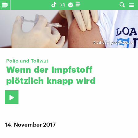
©
Jaho92 | photocase.de
Polio und Tollwut
Wenn
der
Impfstoff
plötzlich
knapp
wird
14. November 2017