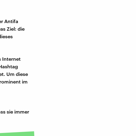
r Antifa
s Ziel: die
dieses
 Internet
 Hashtag
et. Um diese
prominent im
ss sie immer