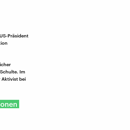
 US-Präsident
tion
icher
Schulte. Im
Aktivist bei
tionen