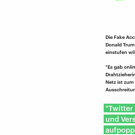
Die Fake Acc
Donald Trump
einstufen will
"Es gab onli
Drahtzieheri
Netz ist zum 
Ausschreitun
"Twitter
und Ver
aufpopp