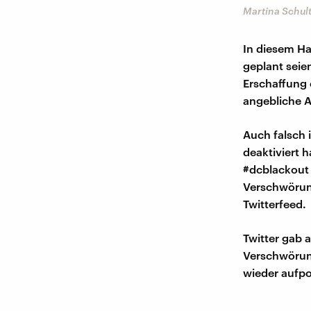
Martina Schul
In diesem Ha
geplant seie
Erschaffung 
angebliche A
Auch falsch 
deaktiviert 
#dcblackout 
Verschwörung
Twitterfeed.
Twitter gab 
Verschwörung
wieder aufp