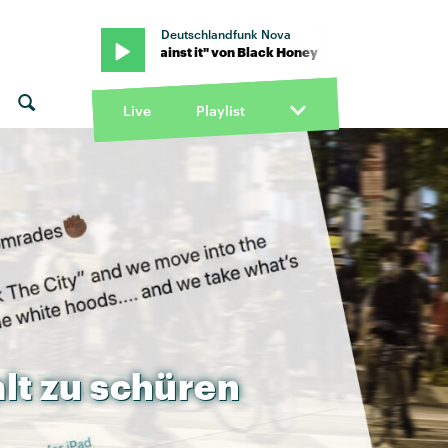
Deutschlandfunk Nova
y · "Up against it" von Black Honey · "Up against it" von Black Hon
Live
Playlist
lt
zu
schüren