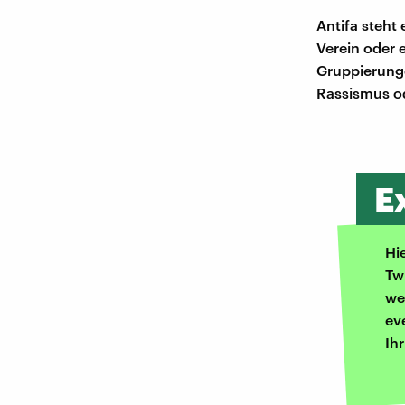
Antifa steht 
Verein oder 
Gruppierunge
Rassismus od
E
Hi
Tw
we
ev
Ih