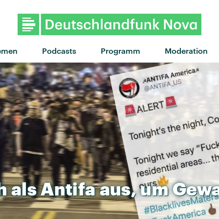
"Up against it" von Black Hone
emen
Podcasts
Programm
Moderation
h
als
Antifa
aus,
um
Gewa