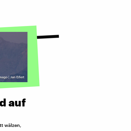
mago | Jan Eifert
d auf
t wälzen,