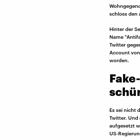
Wohngegende
schloss den
Hinter der S
Name "Antifa
Twitter geg
Account von 
worden.
Fake-
schü
Es sei nicht
Twitter. Und
aufgesetzt w
US-Regierung