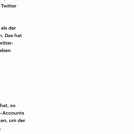
Twitter
als der
n. Das hat
witter-
ieben
hat, so
fa-Accounts
zen, um der
.