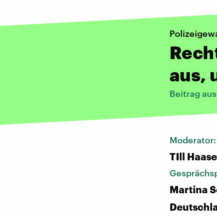
Polizeigew
Recht
aus, 
Beitrag au
Moderator
TIll Haase
Gesprächsp
Martina S
Deutschl