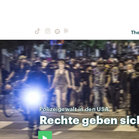
Th
Polizeigewalt in den USA
Rechte
geben
sic