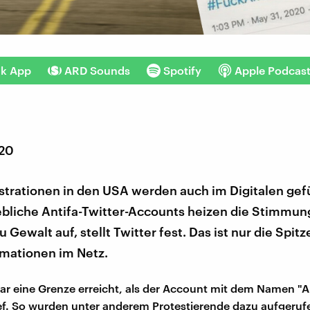
nk App
ARD Sounds
Spotify
Apple Podcas
020
trationen in den USA werden auch im Digitalen gef
bliche Antifa-Twitter-Accounts heizen die Stimmung
 Gewalt auf, stellt Twitter fest. Das ist nur die Spitz
rmationen im Netz.
war eine Grenze erreicht, als der Account mit dem Namen "A
ef. So wurden unter anderem Protestierende dazu aufgerufe