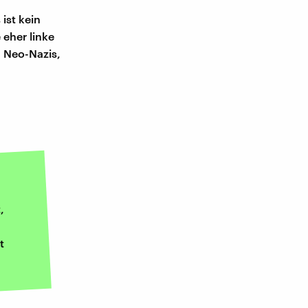
ist kein
eher linke
 Neo-Nazis,
,
t