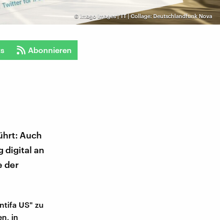
©
imago images | TT | Collage: Deutschlandfunk Nova
ts
Abonnieren
ührt: Auch
 digital an
e der
ntifa US" zu
n, in