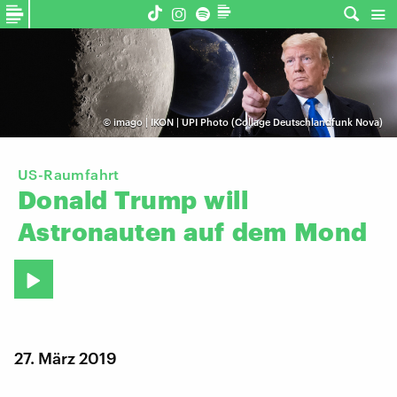
©
imago | IKON | UPI Photo (Collage Deutschlandfunk Nova)
US-Raumfahrt
Donald
Trump
will
Astronauten
auf
dem
Mond
27. März 2019