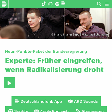
©
imago images | epd | Matthias Schumann
Neun-Punkte-Paket der Bundesregierung
Experte:
Früher
eingreifen,
wenn
Radikalisierung
droht
Deutschlandfunk App
ARD Sounds
Spotify
Apple Podcasts
Abonnieren