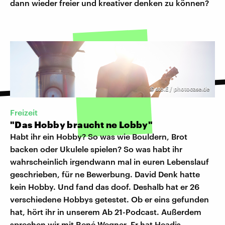
dann wieder freier und kreativer denken zu können?
©
sto.E / photocase.de
Freizeit
"Das Hobby braucht ne Lobby"
Habt ihr ein Hobby? So was wie Bouldern, Brot
backen oder Ukulele spielen? So was habt ihr
wahrscheinlich irgendwann mal in euren Lebenslauf
geschrieben, für ne Bewerbung. David Denk hatte
kein Hobby. Und fand das doof. Deshalb hat er 26
verschiedene Hobbys getestet. Ob er eins gefunden
hat, hört ihr in unserem Ab 21-Podcast. Außerdem
sprechen wir mit René Wegner. Er hat Headis