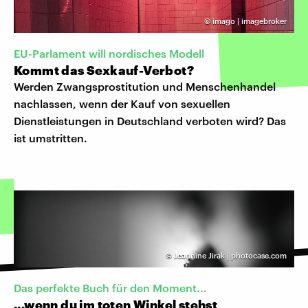
©
imago | imagebroker
EU-Parlament will nordisches Modell
Kommt das Sexkauf-Verbot?
Werden Zwangsprostitution und Menschenhandel
nachlassen, wenn der Kauf von sexuellen
Dienstleistungen in Deutschland verboten wird? Das
ist umstritten.
©
Jeannine Jirak | photocase.com
Das perfekte Buch für den Moment...
...wenn du im toten Winkel stehst