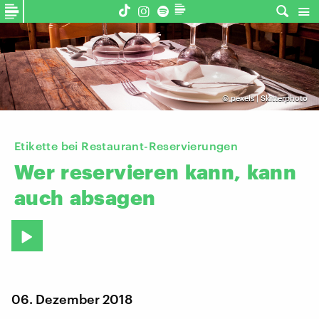
©
pexels | Skitterphoto
Etikette bei Restaurant-Reservierungen
Wer
reservieren
kann,
kann
auch
absagen
06. Dezember 2018