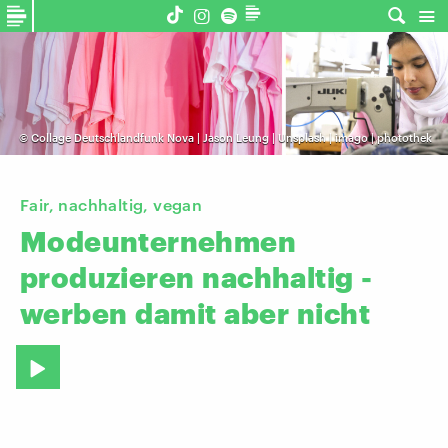
©
Collage Deutschlandfunk Nova | Jason Leung | Unsplash | imago | photothek
Fair, nachhaltig, vegan
Modeunternehmen
produzieren
nachhaltig
-
werben
damit
aber
nicht