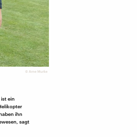
©
Arne Murke
ist ein
elikopter
 haben ihn
gewesen, sagt