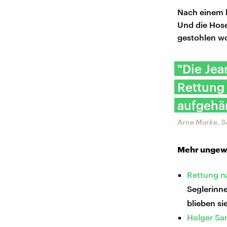
Nach einem k
Und die Hose?
gestohlen wo
"Die Jea
Rettung 
aufgehä
Arne Murke, S
Mehr ungewö
Rettung n
Seglerinn
blieben s
Holger San