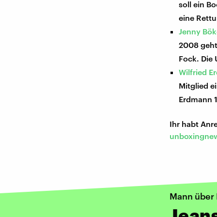
soll ein 
eine Rettu
Jenny Bök
2008 geht
Fock. Die 
Wilfried E
Mitglied e
Erdmann 19
Ihr habt An
unboxingnew
Mann über 
Jeans