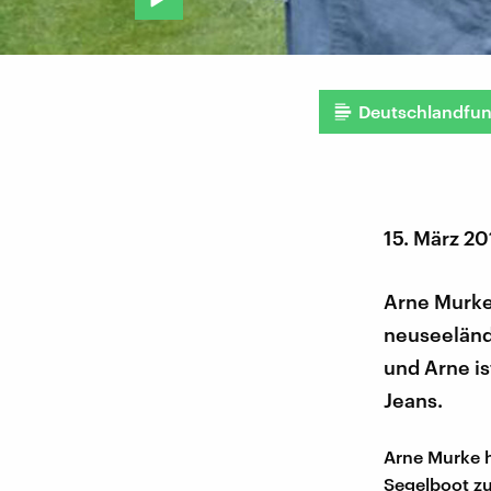
Deutschlandfu
15. März 2
Arne Murke
neuseeländ
und Arne is
Jeans.
Arne Murke h
Segelboot zu