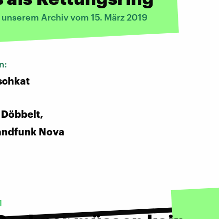
s unserem Archiv vom 15. März 2019
n:
schkat
 Döbbelt,
andfunk Nova
1