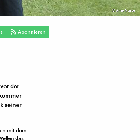
©
Arne Murke
ts
Abonnieren
vor der
fgekommen
nk seiner
ien mit dem
Wellen das