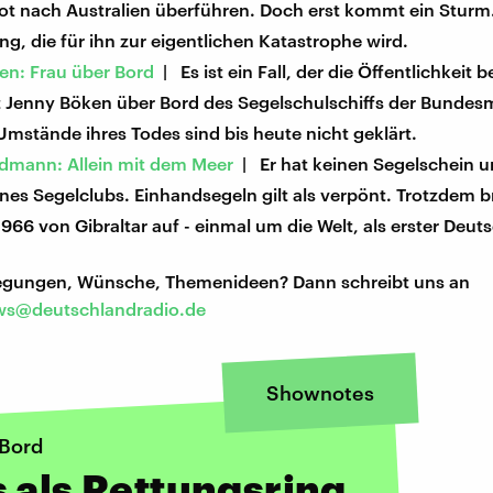
Boot nach Australien überführen. Doch erst kommt ein Stur
ng, die für ihn zur eigentlichen Katastrophe wird.
en: Frau über Bord
| Es ist ein Fall, der die Öffentlichkeit b
 Jenny Böken über Bord des Segelschulschiffs der Bundes
Umstände ihres Todes sind bis heute nicht geklärt.
rdmann: Allein mit dem Meer
| Er hat keinen Segelschein un
ines Segelclubs. Einhandsegeln gilt als verpönt. Trotzdem br
66 von Gibraltar auf - einmal um die Welt, als erster Deuts
regungen, Wünsche, Themenideen? Dann schreibt uns an
s@deutschlandradio.de
Shownotes
Bord
 als Rettungsring