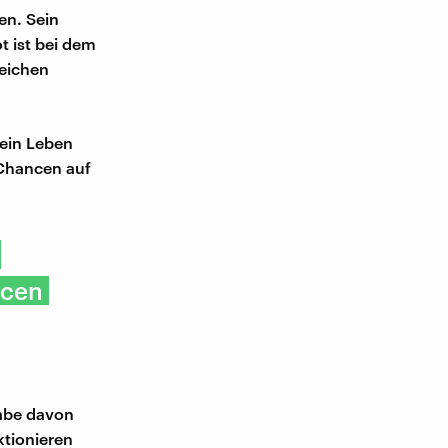
en. Sein
t ist bei dem
reichen
sein Leben
 Chancen auf
ncen
habe davon
ktionieren