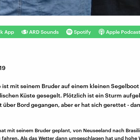
nk App
ARD Sounds
Spotify
Apple Podcas
019
 ist mit seinem Bruder auf einem kleinen Segelboot 
ischen Küste gesegelt. Plötzlich ist ein Sturm au
t über Bord gegangen, aber er hat sich gerettet - da
at mit seinem Bruder geplant, von Neuseeland nach Brasil
 fahren. Als das Wetter dann umgeschlagen hat und hohe 