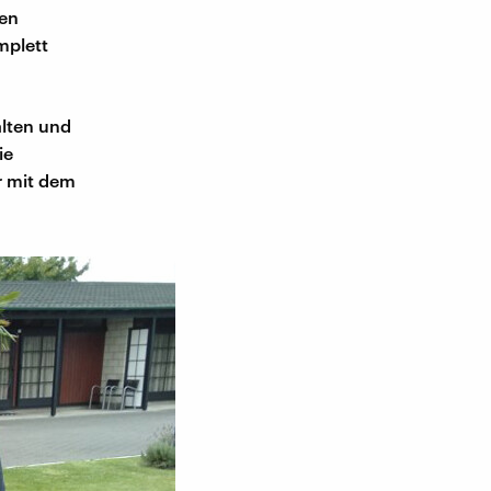
den
mplett
alten und
ie
r mit dem