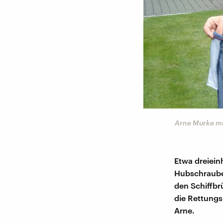
Arne Murke mit
Etwa dreiein
Hubschraube
den Schiffbr
die Rettungs
Arne.