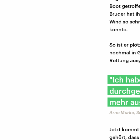
Boot getroff
Bruder hat i
Wind so schn
konnte.
So ist er pl
nochmal in G
Rettung ausg
"Ich ha
durchge
mehr au
Arne Murke, S
Jetzt kommt 
gehört, dass