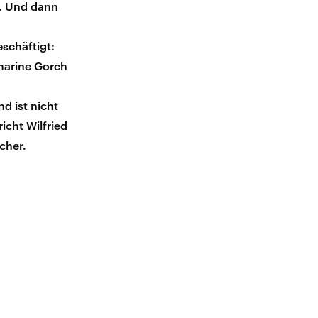
m. Und dann
eschäftigt:
marine Gorch
d ist nicht
icht Wilfried
cher.