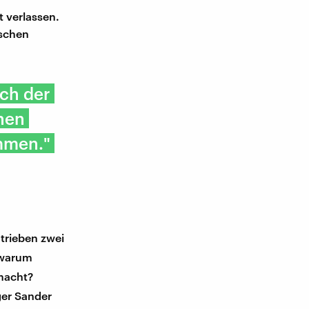
 verlassen.
ischen
ach der
nen
mmen."
trieben zwei
 warum
emacht?
ger Sander