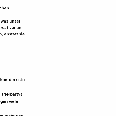
rchen
, was unser
reativer an
, anstatt sie
e Kostümkiste
lagerpartys
gen viele
knutscht und