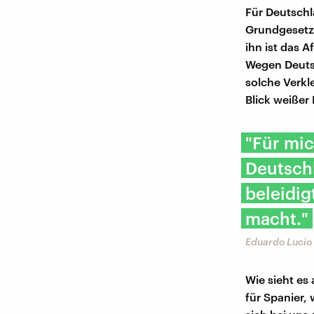
Für Deutschl
Grundgesetz 
ihn ist das
Wegen Deutsc
solche Verkl
Blick weißer
"Für mic
Deutschl
beleidig
macht."
Eduardo Lucio 
Wie sieht es
für Spanier,