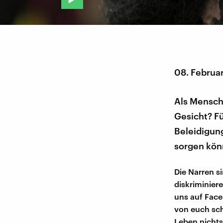
08. Februa
Als Mensch
Gesicht? Fü
Beleidigung
sorgen kön
Die Narren si
diskriminier
uns auf Faceb
von euch sch
Leben nichts