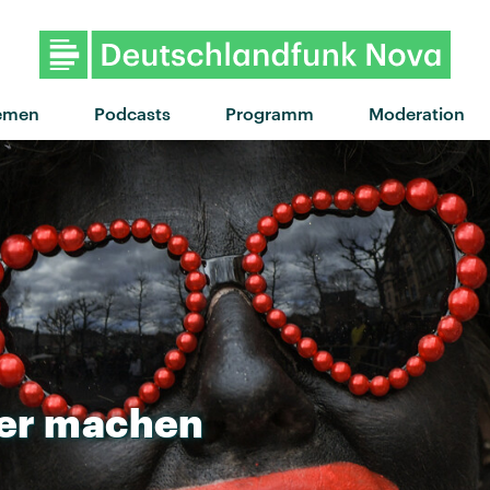
"Gold" von Luna Morgenstern
emen
Podcasts
Programm
Moderation
er
machen