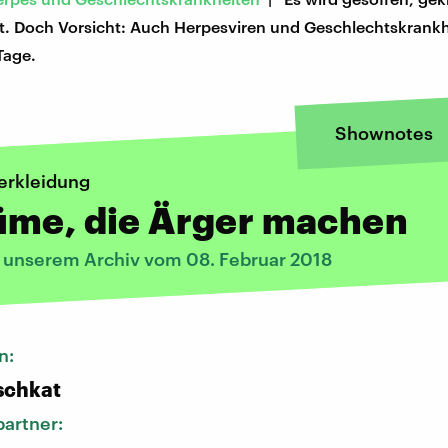
. Doch Vorsicht: Auch Herpesviren und Geschlechtskrankh
 Tage.
Shownotes
erkleidung
üme, die Ärger machen
s unserem Archiv vom 08. Februar 2018
n:
schkat
artner: