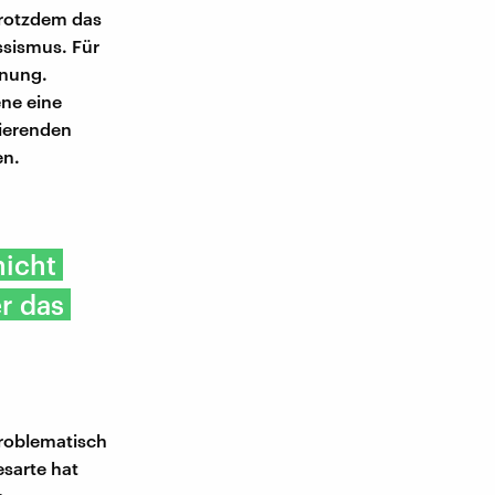
trotzdem das
ssismus. Für
dnung.
ene eine
nierenden
en.
nicht
r das
problematisch
esarte hat