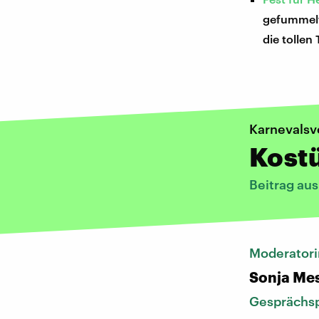
gefummelt
die tollen
Karnevalsv
Kost
Beitrag au
Moderatori
Sonja Me
Gesprächsp