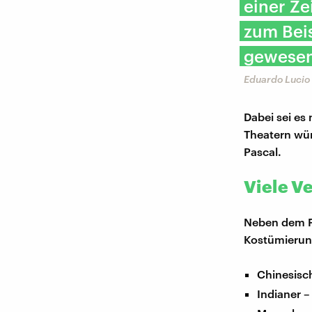
einer Ze
zum Beis
gewesen
Eduardo Lucio 
Dabei sei es 
Theatern wür
Pascal.
Viele V
Neben dem F
Kostümierun
Chinesisch
Indianer 