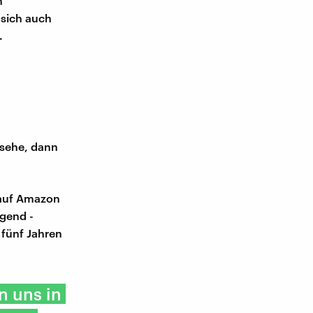
n
 sich auch
.
o sehe, dann
 auf Amazon
igend -
 fünf Jahren
n uns in