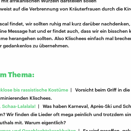
it afrikanischen Wurzeln darstellen sollen
rweist auf die Verbrennung von Kräuterfrauen durch die Ki
cal findet, wir sollten ruhig mal kurz darüber nachdenken
ine Message hat und er findet auch, dass wir ein bisschen k
me herangehen sollten. Also Klischees einfach mal brechen
r gedankenlos zu übernehmen.
um Thema:
lose bis rassistische Kostüme
| Vorsicht beim Griff in di
riminierenden Klischees.
, Schaa-Lalalala!
| Was haben Karneval, Après-Ski und Sch
 Wir finden die Lieder oft mega peinlich und trotzdem sin
uthals mit. Warum eigentlich?
Herpes und Geschlechtskrankheiten
| Es wird gesoffen, ge