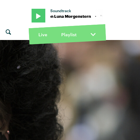
Soundtrack
 · "Gold" von Luna Morgenstern · "Gold" von Luna Morgenstern
Live
Playlist