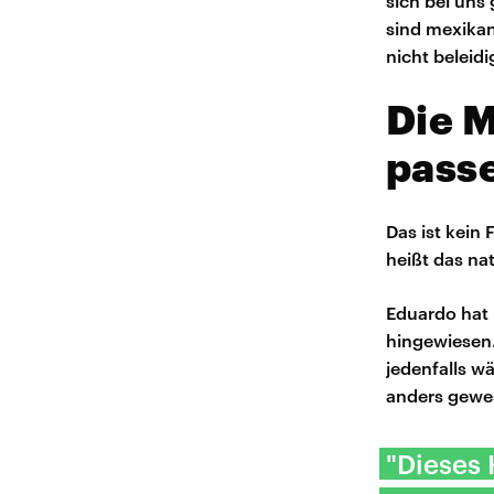
sich bei uns 
sind mexikan
nicht beleid
Die M
pass
Das ist kein 
heißt das natü
Eduardo hat 
hingewiesen.
jedenfalls wä
anders gewe
"Dieses 