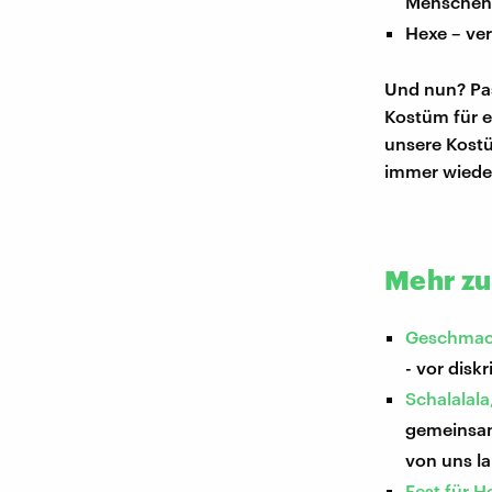
Menschen m
Hexe – ve
Und nun? Pas
Kostüm für e
unsere Kostü
immer wiede
Mehr z
Geschmack
- vor disk
Schalalala
gemeinsam?
von uns la
Fest für 