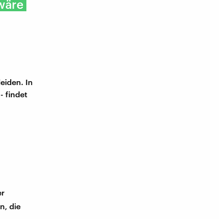
 wäre
leiden. In
- findet
er
n, die