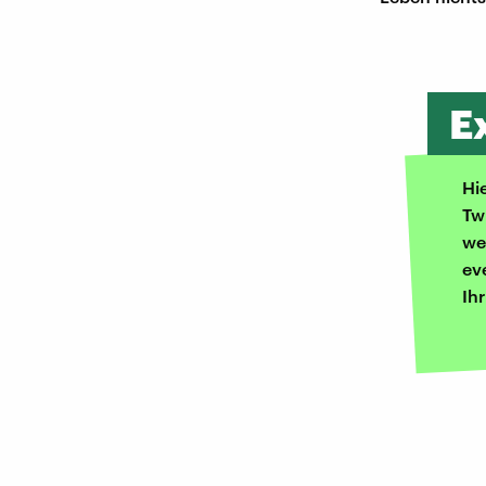
E
Hi
Tw
we
ev
Ih