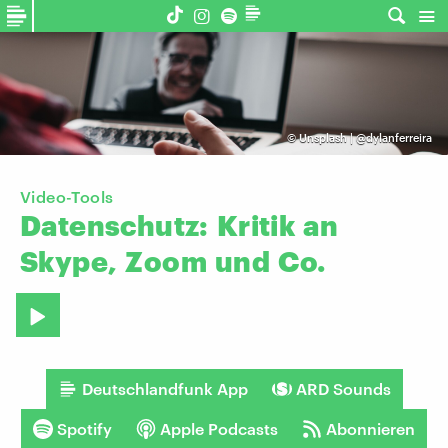
©
Unsplash | @dylanferreira
Video-Tools
Datenschutz:
Kritik
an
Skype,
Zoom
und
Co.
Deutschlandfunk App
ARD Sounds
Spotify
Apple Podcasts
Abonnieren