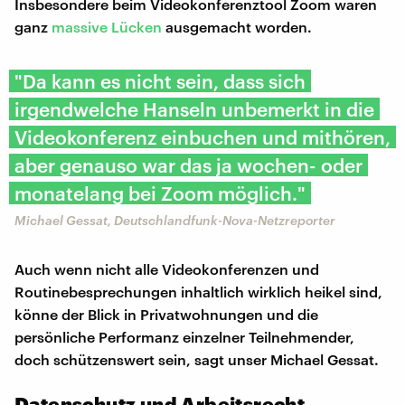
Insbesondere beim Videokonferenztool Zoom waren
ganz
massive Lücken
ausgemacht worden.
"Da kann es nicht sein, dass sich
irgendwelche Hanseln unbemerkt in die
Videokonferenz einbuchen und mithören,
aber genauso war das ja wochen- oder
monatelang bei Zoom möglich."
Michael Gessat, Deutschlandfunk-Nova-Netzreporter
Auch wenn nicht alle Videokonferenzen und
Routinebesprechungen inhaltlich wirklich heikel sind,
könne der Blick in Privatwohnungen und die
persönliche Performanz einzelner Teilnehmender,
doch schützenswert sein, sagt unser Michael Gessat.
Datenschutz und Arbeitsrecht