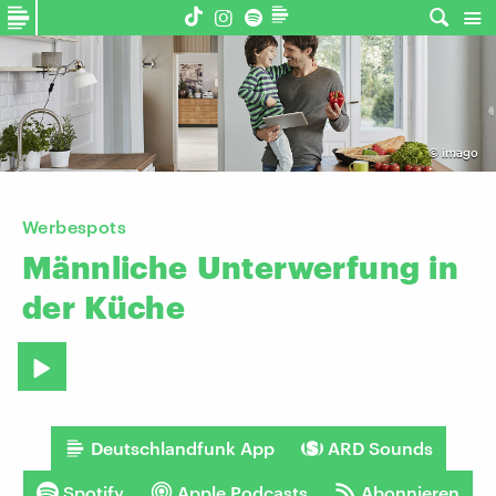
©
imago
Werbespots
Männliche
Unterwerfung
in
der
Küche
Deutschlandfunk App
ARD Sounds
Spotify
Apple Podcasts
Abonnieren