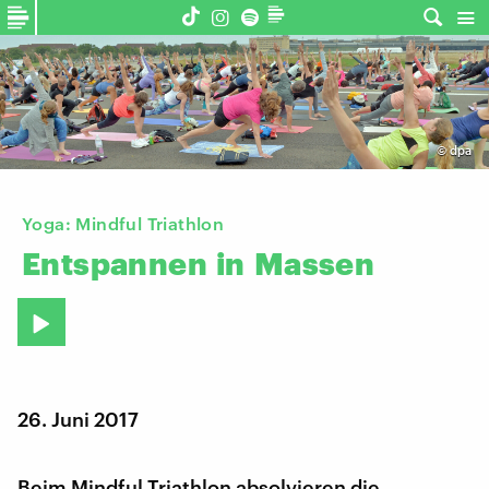
©
dpa
Yoga: Mindful Triathlon
Entspannen
in
Massen
26. Juni 2017
Beim Mindful Triathlon absolvieren die