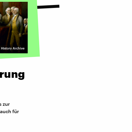
History Archive
ärung
s zur
 auch für