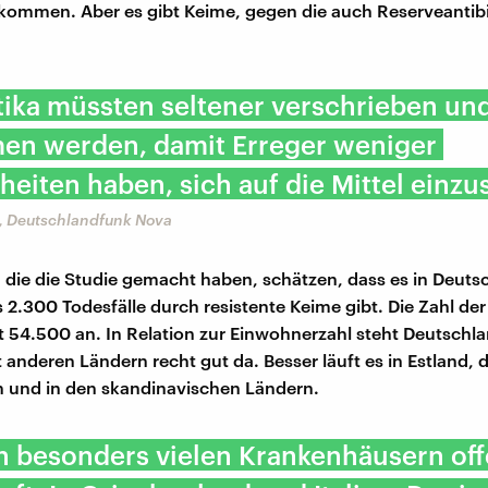
kommen. Aber es gibt Keime, gegen die auch Reserveantibi
tika müssten seltener verschrieben un
n werden, damit Erreger weniger
eiten haben, sich auf die Mittel einzus
, Deutschlandfunk Nova
, die die Studie gemacht haben, schätzen, dass es in Deuts
s 2.300 Todesfälle durch resistente Keime gibt. Die Zahl der
t 54.500 an. In Relation zur Einwohnerzahl steht Deutschl
t anderen Ländern recht gut da. Besser läuft es in Estland, 
 und in den skandinavischen Ländern.
n besonders vielen Krankenhäusern of