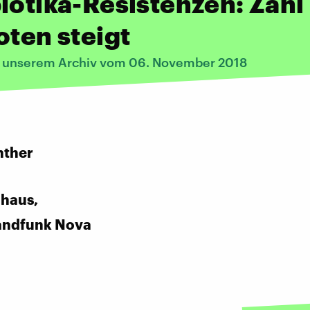
iotika-Resistenzen: Zahl
oten steigt
s unserem Archiv vom 06. November 2018
:
nther
uhaus,
andfunk Nova