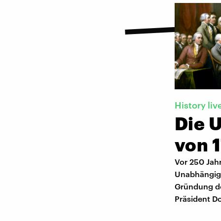
History liv
Die 
von 
Vor 250 Jahr
Unabhängigk
Gründung der
Präsident D