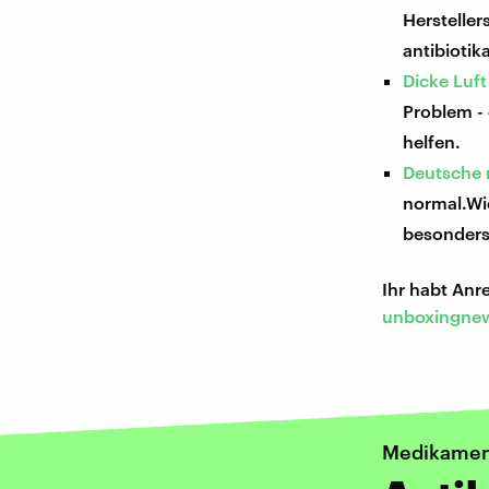
Hersteller
antibioti
Dicke Luft
Problem -
helfen.
Deutsche 
normal.Wi
besonders 
Ihr habt An
unboxingnew
Medikamen