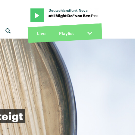
Deutschlandfunk Nova
rce · "What I Might Do" von Ben Pearce · "What I Might Do" von Be
Live
Playlist
teigt