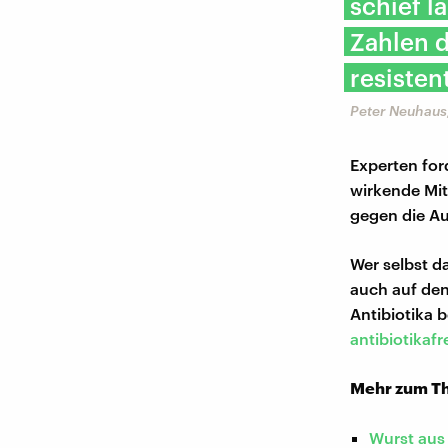
schief l
Zahlen d
resisten
Peter Neuhaus
Experten for
wirkende Mit
gegen die Au
Wer selbst d
auch auf den
Antibiotika
antibiotikafr
Mehr zum T
Wurst aus 