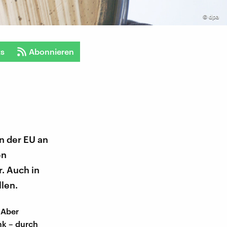
©
dpa
ts
Abonnieren
n der EU an
en
. Auch in
len.
 Aber
nk – durch