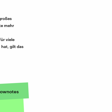
großes
te mehr
ür viele
at, gilt das
ownotes