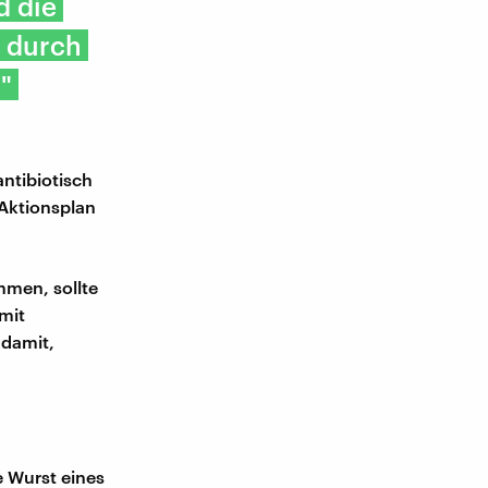
d die
e durch
"
ntibiotisch
 Aktionsplan
hmen, sollte
mit
 damit,
e Wurst eines