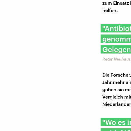
zum Einsatz 
helfen.
"Antibio
genomme
Gelegenh
Peter Neuhaus
Die Forscher
Jahr mehr al
geben sie mi
Vergleich mi
Niederlanden
"Wo es i