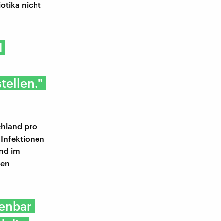
otika nicht
d
tellen."
chland pro
 Infektionen
and im
den
fenbar