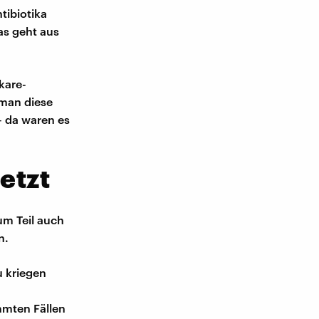
tibiotika
as geht aus
kare-
 man diese
– da waren es
etzt
um Teil auch
n.
u kriegen
mmten Fällen