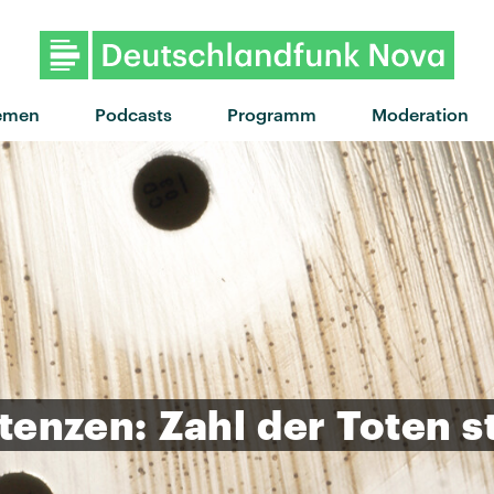
"What I Might Do" von Ben Pea
emen
Podcasts
Programm
Moderation
stenzen:
Zahl
der
Toten
s