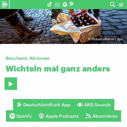
©
Picture alliance | dpa
Beschenk-Aktionen
Wichteln
mal
ganz
anders
Deutschlandfunk App
ARD Sounds
Spotify
Apple Podcasts
Abonnieren