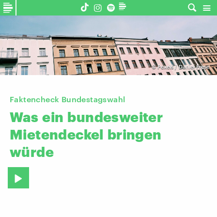
©
Pexels / Daniel Frese
Faktencheck Bundestagswahl
Was
ein
bundesweiter
Mietendeckel
bringen
würde