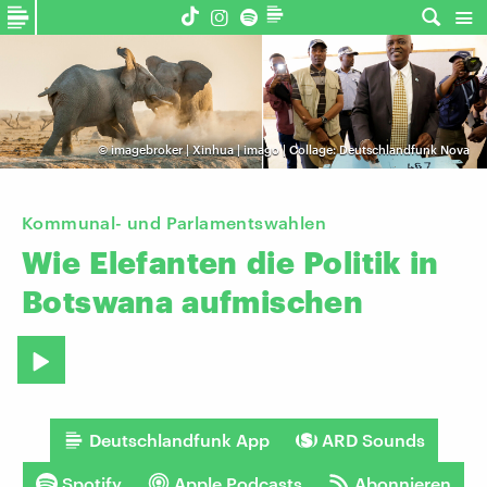
©
imagebroker | Xinhua | imago | Collage: Deutschlandfunk Nova
Kommunal- und Parlamentswahlen
Wie
Elefanten
die
Politik
in
Botswana
aufmischen
Deutschlandfunk App
ARD Sounds
Spotify
Apple Podcasts
Abonnieren