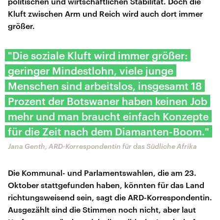
politischen und wirtschaftlichen Stabilität. Doch die
Kluft zwischen Arm und Reich wird auch dort immer
größer.
"Die soziale Kluft wird immer größer:
geringer Mindestlohn, viele junge
Menschen sind arbeitslos, insgesamt 18
Prozent der Botswaner haben keinen Job
mehr und man braucht einfach Konzepte
für die Zeit nach dem Diamanten-Boom."
Jana Genth, ARD-Korrespondentin für das Südliche Afrika
Die Kommunal- und Parlamentswahlen, die am 23.
Oktober stattgefunden haben, könnten für das Land
richtungsweisend sein, sagt die ARD-Korrespondentin.
Ausgezählt sind die Stimmen noch nicht, aber laut