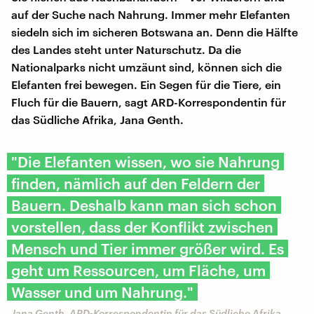
auf der Suche nach Nahrung. Immer mehr Elefanten
siedeln sich im sicheren Botswana an. Denn die Hälfte
des Landes steht unter Naturschutz. Da die
Nationalparks nicht umzäunt sind, können sich die
Elefanten frei bewegen. Ein Segen für die Tiere, ein
Fluch für die Bauern, sagt ARD-Korrespondentin für
das Südliche Afrika, Jana Genth.
"Die Elefanten wissen, wo sie Nahrung
finden, nämlich auf den Feldern der
Bauern. Deshalb kann man sich schon
vorstellen, dass der Konflikt zwischen
Mensch und Tier immer größer wird. Es
geht um Ressourcen, um Fläche, um
Wasser und um Nahrung."
Jana Genth, ARD-Korrespondentin für das Südliche Afrika