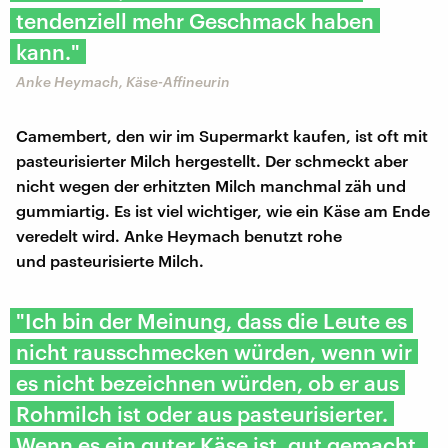
tendenziell mehr Geschmack haben
kann."
Anke Heymach, Käse-Affineurin
Camembert, den wir im Supermarkt kaufen, ist oft mit
pasteurisierter Milch hergestellt. Der schmeckt aber
nicht wegen der erhitzten Milch manchmal zäh und
gummiartig. Es ist viel wichtiger, wie ein Käse am Ende
veredelt wird. Anke Heymach benutzt rohe
und pasteurisierte Milch.
"Ich bin der Meinung, dass die Leute es
nicht rausschmecken würden, wenn wir
es nicht bezeichnen würden, ob er aus
Rohmilch ist oder aus pasteurisierter.
Wenn es ein guter Käse ist, gut gemacht,