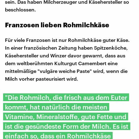
sein. Das haben Milcherzeuger und Käsehersteller so
beschlossen.
Franzosen lieben Rohmilchkäse
Für viele Franzosen ist nur Rohmilchkäse guter Käse.
In einer französischen Zeitung haben Spitzenköche,
Käsehersteller und Winzer davor gewarnt, dass aus
dem weltberühmten Kulturgut Camembert eine
mittelmäßige "vulgäre weiche Paste" wird, wenn die
Milch vorher pasteurisiert wird.
"Die Rohmilch, die frisch aus dem Euter
kommt, hat natürlich die meisten
Vitamine, Mineralstoffe, gute Fette und
ist die gesündeste Form der Milch. Es ist
einfach so, dass ein Rohmilchkäse