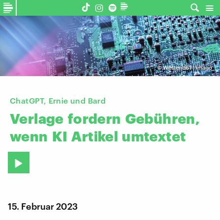
©
Westend61 | imago
ChatGPT, Ernie und Bard
Verlage
fordern
Gebühren,
wenn
KI
Artikel
umtextet
15. Februar 2023