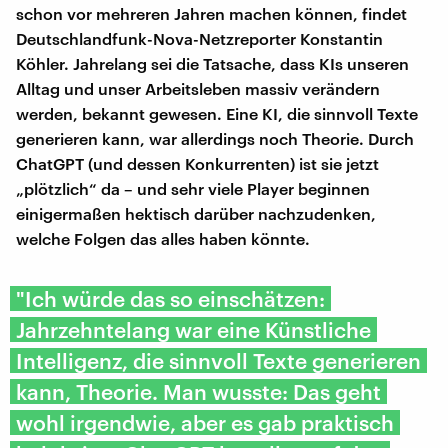
schon vor mehreren Jahren machen können, findet
Deutschlandfunk-Nova-Netzreporter Konstantin
Köhler. Jahrelang sei die Tatsache, dass KIs unseren
Alltag und unser Arbeitsleben massiv verändern
werden, bekannt gewesen. Eine KI, die sinnvoll Texte
generieren kann, war allerdings noch Theorie. Durch
ChatGPT (und dessen Konkurrenten) ist sie jetzt
„plötzlich“ da – und sehr viele Player beginnen
einigermaßen hektisch darüber nachzudenken,
welche Folgen das alles haben könnte.
"Ich würde das so einschätzen:
Jahrzehntelang war eine Künstliche
Intelligenz, die sinnvoll Texte generieren
kann, Theorie. Man wusste: Das geht
wohl irgendwie, aber es gab praktisch