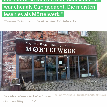
war eher als Gag gedacht. Die meisten
lesen es als Mörtelwerk."
Thomas Schumann, Besitzer des Mörtelwerks
©
Ronny Arnold | Deutschlandfunk Nova
Das Mørtelwerk in Leipzig kam
eher zufällig zum "ø".