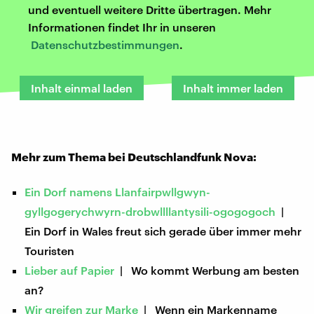
und eventuell weitere Dritte übertragen. Mehr
Informationen findet Ihr in unseren
Datenschutzbestimmungen
.
Inhalt einmal laden
Inhalt immer laden
Mehr zum Thema bei Deutschlandfunk Nova:
Ein Dorf namens Llanfairpwllgwyn-
gyllgogerychwyrn-drobwllllantysili-ogogogoch
|
Ein Dorf in Wales freut sich gerade über immer mehr
Touristen
Lieber auf Papier
| Wo kommt Werbung am besten
an?
Wir greifen zur Marke
| Wenn ein Markenname