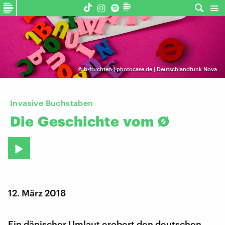
©
b-fruchten | photocase.de | Deutschlandfunk Nova
Invasive Buchstaben
Die
Geschichte
vom
Ø
12. März 2018
Ein dänischer Umlaut erobert den deutschen