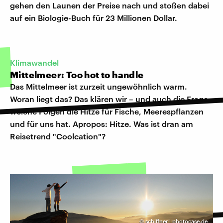
gehen den Launen der Preise nach und stoßen dabei
auf ein Biologie-Buch für 23 Millionen Dollar.
Klimawandel
Mittelmeer: Too hot to handle
Das Mittelmeer ist zurzeit ungewöhnlich warm.
Woran liegt das? Das klären wir – und auch die Frage,
welche Folgen die Hitze für Fische, Meerespflanzen
und für uns hat. Apropos: Hitze. Was ist dran am
Reisetrend "Coolcation"?
©
schiffner | photocase.de