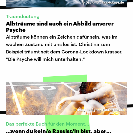
©
David-W- / photocase.de
Traumdeutung
Albträume sind auch ein Abbild unserer
Psyche
Albträume können ein Zeichen dafür sein, was im
wachen Zustand mit uns los ist. Christina zum
Beispiel träumt seit dem Corona-Lockdown krasser.
"Die Psyche will mich unterhalten."
©
imago images / Panthermedia
Das perfekte Buch für den Moment...
...wenn du kein/e Rassist/in bist, aber…