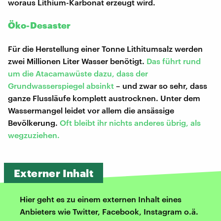
woraus Lithium-Karbonat erzeugt wird.
Öko-Desaster
Für die Herstellung einer Tonne Lithitumsalz werden
zwei Millionen Liter Wasser benötigt.
Das führt rund
um die Atacamawüste dazu, dass der
Grundwasserspiegel absinkt
– und zwar so sehr, dass
ganze Flussläufe komplett austrocknen. Unter dem
Wassermangel leidet vor allem die ansässige
Bevölkerung.
Oft bleibt ihr nichts anderes übrig, als
wegzuziehen.
Externer Inhalt
Hier geht es zu einem externen Inhalt eines
Anbieters wie Twitter, Facebook, Instagram o.ä.