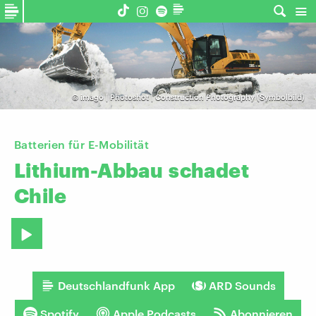
©
imago | Photoshot | Construction Photography (Symbolbild)
Batterien für E-Mobilität
Lithium-Abbau
schadet
Chile
Deutschlandfunk App
ARD Sounds
Spotify
Apple Podcasts
Abonnieren