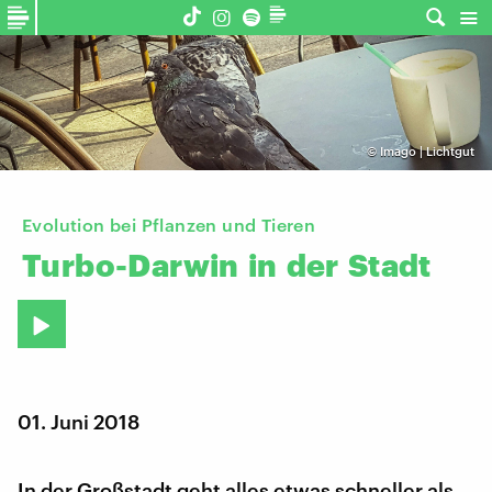
©
Imago | Lichtgut
Evolution bei Pflanzen und Tieren
Turbo-Darwin
in
der
Stadt
01. Juni 2018
In der Großstadt geht alles etwas schneller als