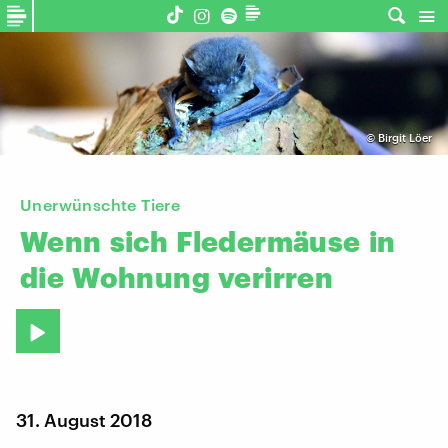
©
Birgit Löer
Unerwünschte Tiere
Wenn
sich
Fledermäuse
in
die
Wohnung
verirren
31. August 2018