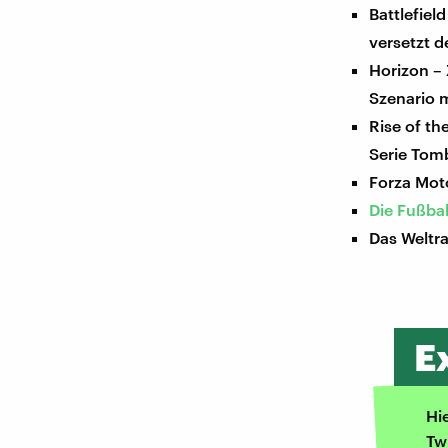
Battlefiel
versetzt d
Horizon –
Szenario m
Rise of th
Serie Tom
Forza Moto
Die Fußbal
Das Weltr
E
Hi
Tw