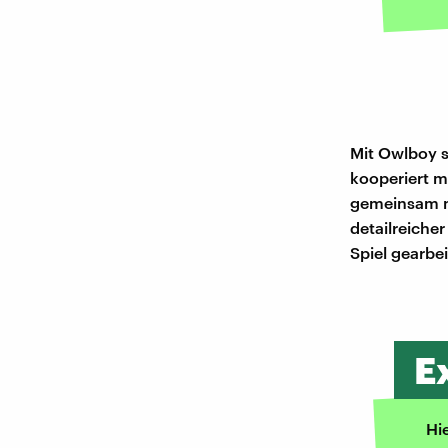
Mit Owlboy s
kooperiert m
gemeinsam mi
detailreiche
Spiel gearbe
E
Hi