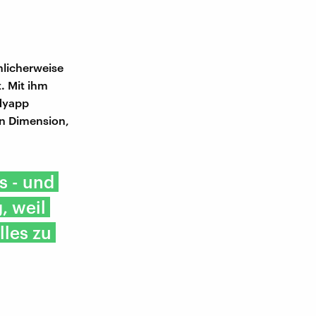
hlicherweise
. Mit ihm
ndyapp
en Dimension,
s - und
, weil
lles zu