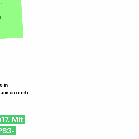
,
t
e in
dass es noch
17. Mit
PS3-