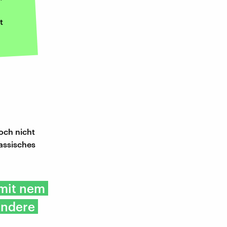
t
noch nicht
assisches
 mit nem
ondere