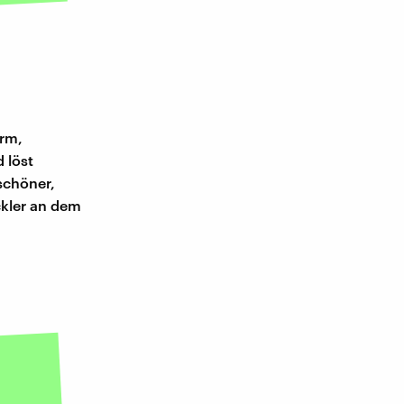
orm,
 löst
schöner,
ckler an dem