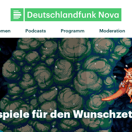
emen
Podcasts
Programm
Moderation
spiele
für
den
Wunschzet