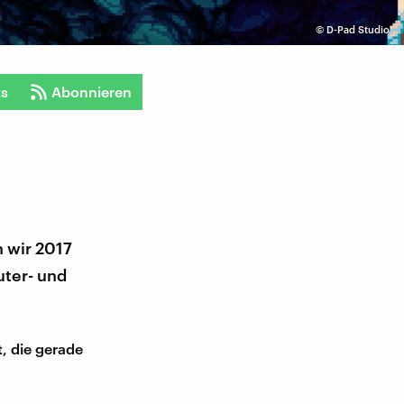
©
D-Pad Studio
ts
Abonnieren
n wir 2017
uter- und
t, die gerade