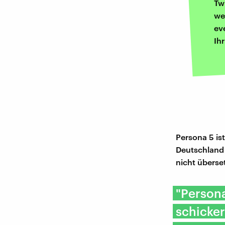
Tw
we
ev
Ih
Persona 5 ist
Deutschland 
nicht überse
"Persona
schicker