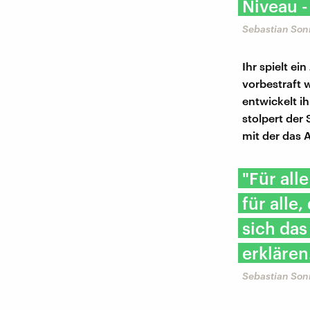
Niveau -
Sebastian Son
Ihr spielt e
vorbestraft 
entwickelt i
stolpert der
mit der das 
"Für all
für alle
sich das
erklären
Sebastian Son