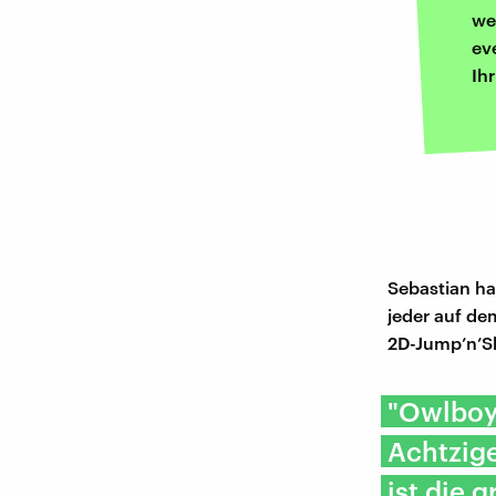
we
ev
Ih
Sebastian hat
jeder auf de
2D-Jump’n’Sh
"Owlboy 
Achtzig
ist die 