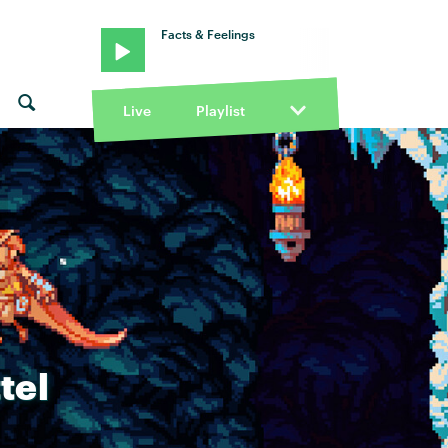
Facts & Feelings
Live
Playlist
tel