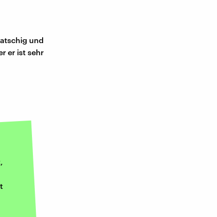
lpatschig und
 er ist sehr
,
t