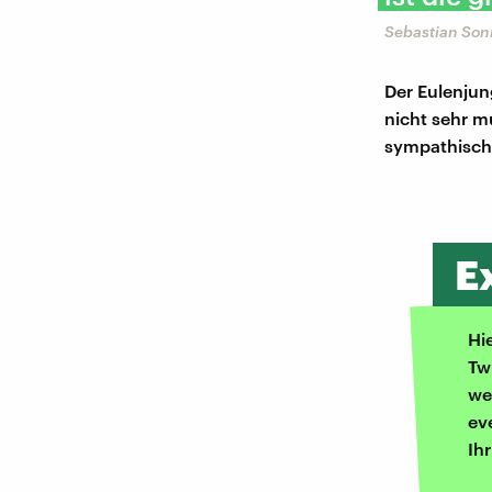
Sebastian Son
Der Eulenjung
nicht sehr m
sympathisc
E
Hi
Tw
we
ev
Ih