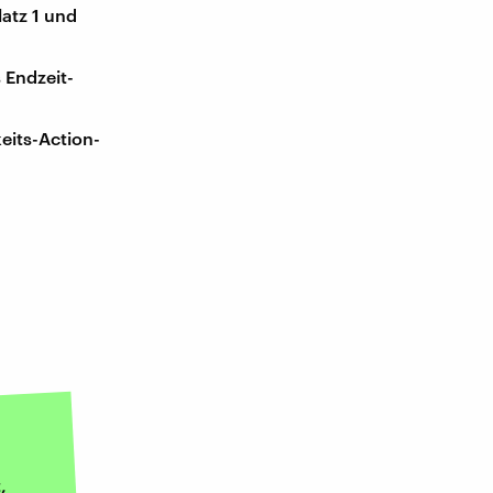
latz 1 und
 Endzeit-
keits-Action-
,