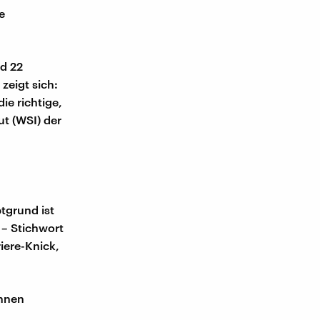
e
ed 22
zeigt sich:
ie richtige,
ut (WSI) der
ptgrund ist
 – Stichwort
iere-Knick,
ihnen