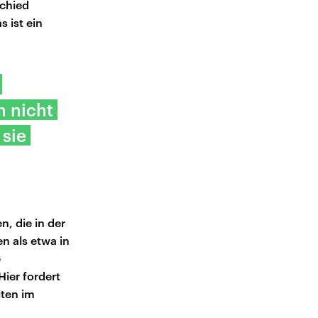
schied
s ist ein
h nicht
 sie
, die in der
n als etwa in
e
Hier fordert
iten im