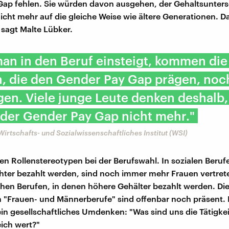
ap fehlen. Sie würden davon ausgehen, der Gehaltsunter
nicht mehr auf die gleiche Weise wie ältere Generationen. Da
 sagt Malte Lübker.
an in den Beruf einsteigt, kommen die
, die den Gender Pay Gap prägen, noc
en. Viele junge Leute denken deshalb,
 der Gender Pay Gap nicht mehr."
Wirtschafts- und Sozialwissenschaftliches Institut (WSI)
 Rollenstereotypen bei der Berufswahl. In sozialen Berufen
hter bezahlt werden, sind noch immer mehr Frauen vertrete
hen Berufen, in denen höhere Gehälter bezahlt werden. Di
en "Frauen- und Männerberufe" sind offenbar noch präsent. 
ein gesellschaftliches Umdenken: "Was sind uns die Tätigke
eich wert?"