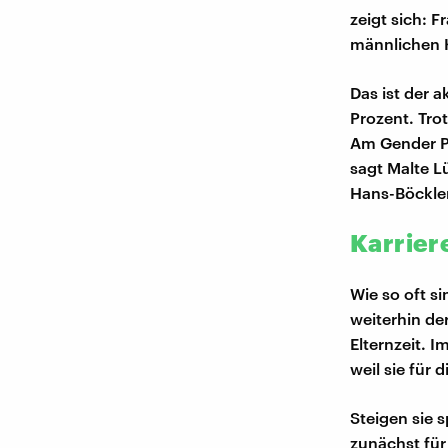
zeigt sich: 
männlichen 
Das ist der 
Prozent. Tro
Am Gender Pa
sagt Malte L
Hans-Böckler
Karrier
Wie so oft s
weiterhin de
Elternzeit. 
weil sie für
Steigen sie s
zunächst für