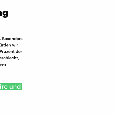
ng
. Besonders
würden wir
Prozent der
eschlecht,
hen
ire und