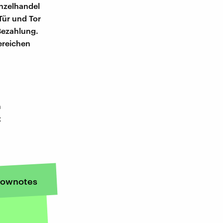
inzelhandel
 Tür und Tor
Bezahlung.
ereichen
m
t
ownotes