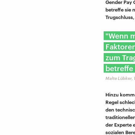
Gender Pay G
betreffe sie 
Trugschluss,
"Wenn m
Faktoren
zum Trag
betreffe
Malte Lübker, 
Hinzu kommen
Regel schlec
den technisc
traditionell
der Experte 
sozialen Ber