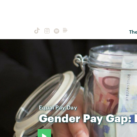
Th
Equal Pay Day
Gender
Pay
Gap: