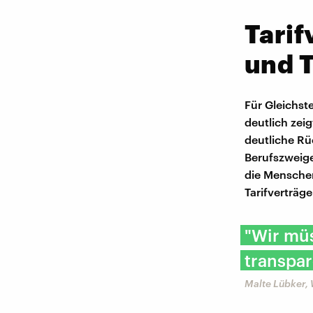
Tarif
und 
Für Gleichst
deutlich zeig
deutliche Rü
Berufszweige
die Menschen
Tarifverträg
"Wir mü
transpar
Malte Lübker, 