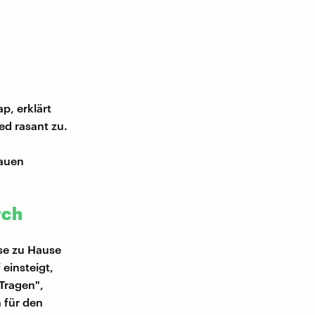
p, erklärt
d rasant zu.
bauen
rch
se zu Hause
einsteigt,
Tragen",
 für den