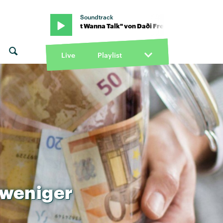
Soundtrack
yr · "I Don't Wanna Talk" von Daði Freyr · "I Don't Wanna Talk" von 
Live
Playlist
weniger