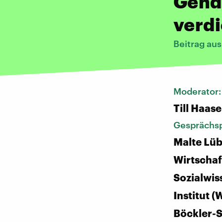
Gend
verdi
Beitrag au
Moderator
Till Haase
Gesprächsp
Malte Lüb
Wirtschaf
Sozialwis
Institut (
Böckler-S