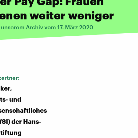
er Pay Gap: Frauen
enen weiter weniger
s unserem Archiv vom 17. März 2020
:
artner:
ker,
ts- und
senschaftliches
WSI) der Hans-
tiftung