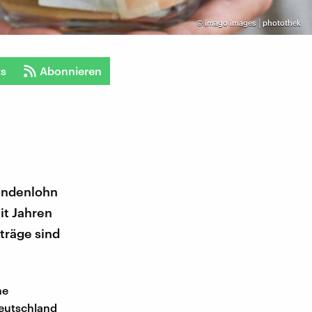
©
imago images │photothek
ts
Abonnieren
tundenlohn
it Jahren
träge sind
he
Deutschland