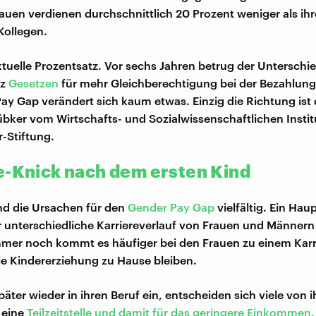
Frauen verdienen durchschnittlich 20 Prozent weniger als ihr
Kollegen.
aktuelle Prozentsatz. Vor sechs Jahren betrug der Unterschi
tz
Gesetzen
für mehr Gleichberechtigung bei der Bezahlung 
y Gap verändert sich kaum etwas. Einzig die Richtung ist d
übker vom Wirtschafts- und Sozialwissenschaftlichen Instit
-Stiftung.
e-Knick nach dem ersten Kind
ind die Ursachen für den
Gender Pay Gap
vielfältig. Ein Hau
r unterschiedliche Karriereverlauf von Frauen und Männern
Immer noch kommt es häufiger bei den Frauen zu einem Karr
 die Kindererziehung zu Hause bleiben.
päter wieder in ihren Beruf ein, entscheiden sich viele von 
 eine
Teilzeitstelle und damit für das geringere Einkommen.