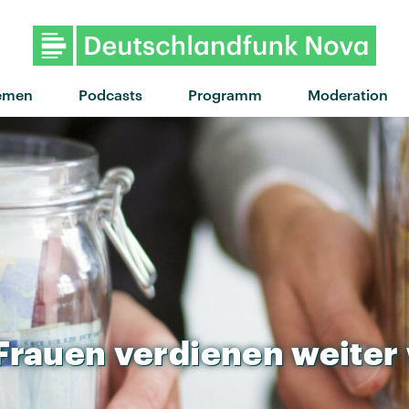
"I Don't Wanna Talk" von Daði Fre
emen
Podcasts
Programm
Moderation
Frauen
verdienen
weiter