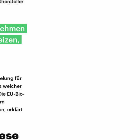
hersteller
rnehmen
eizen,
elung für
s weicher
Die EU-Bio-
em
n, erklärt
ese