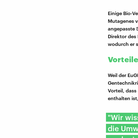
Einige Bio-V
Mutagenes ve
angepasste S
Direktor des
wodurch er s
Vorteil
Weil der EuG
Gentechnikri
Vorteil, das
enthalten is
"Wir wis
die Umwe