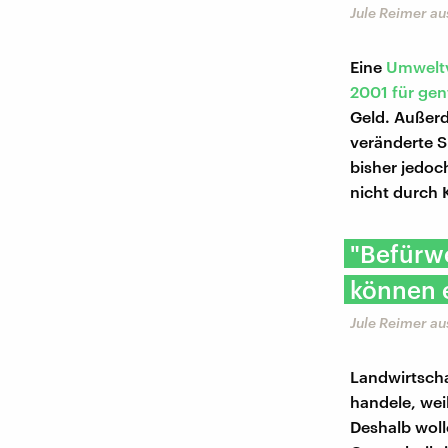
Jule Reimer a
Eine
Umweltv
2001 für gen
Geld. Außerd
veränderte S
bisher jedoc
nicht durch 
"Befürwo
können 
Jule Reimer a
Landwirtscha
handele, wei
Deshalb woll