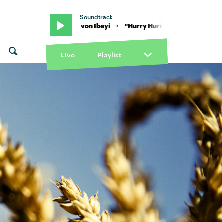
Soundtrack
urry Hurry" von Ibeyi · "Hurry Hurry" von Ibeyi
Live
Playlist