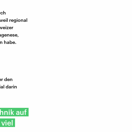
rch
eil regional
weizer
tagenese,
n habe.
er den
al darin
hnik auf
viel