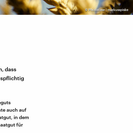
©
Photocase | markusspiske
n, dass
pflichtig
bguts
nte auch auf
atgut, in dem
Saatgut für