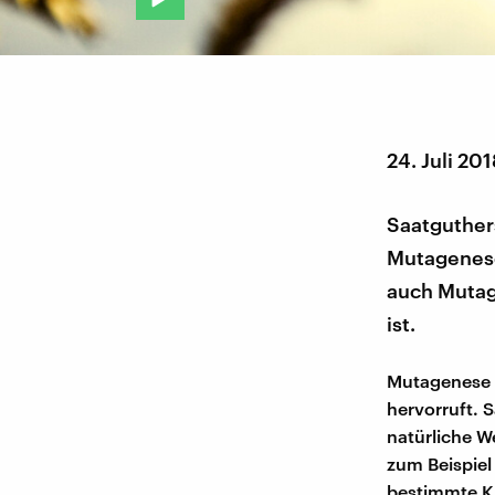
24. Juli 201
Saatguthers
Mutagenese
auch Mutag
ist.
Mutagenese i
hervorruft. 
natürliche W
zum Beispiel
bestimmte Kr