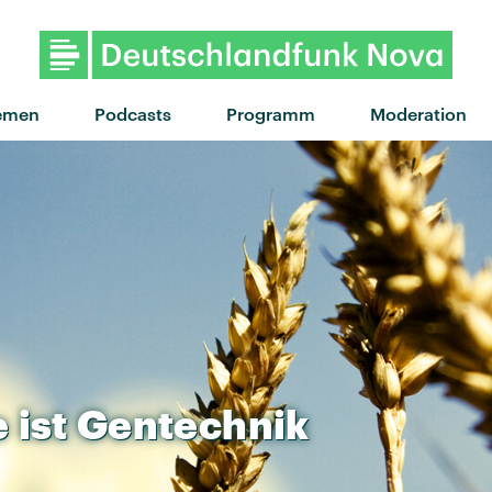
"Hurry Hurry" von Ibeyi · "H
emen
Podcasts
Programm
Moderation
e
ist
Gentechnik