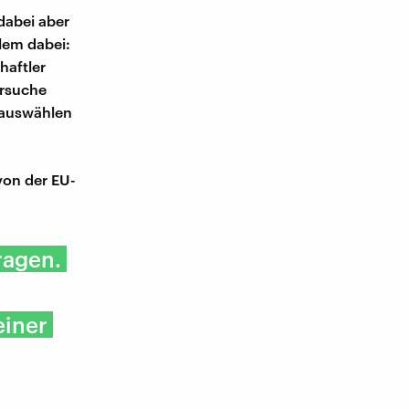
dabei aber
blem dabei:
haftler
ersuche
 auswählen
von der EU-
ragen.
einer