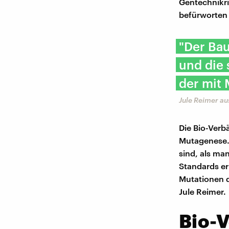
Gentechnikri
befürworten
"Der Ba
und die 
der mit 
Jule Reimer a
Die Bio-Verb
Mutagenese. 
sind, als ma
Standards er
Mutationen d
Jule Reimer.
Bio-