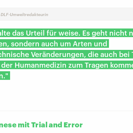
, DLF-Umweltredakteurin
alte das Urteil für weise. Es geht nicht
en, sondern auch um Arten und
hnische Veränderungen, die auch bei 
n der Humanmedizin zum Tragen komm
n."
ese mit Trial and Error