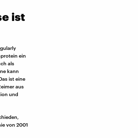
e ist
gularly
protein ein
ch als
ene kann
as ist eine
Reimer aus
tion und
chieden,
ie von 2001