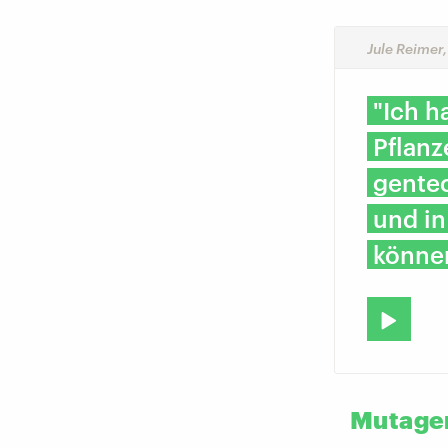
Jule Reimer
"Ich h
Pflanz
gentec
und i
könne
Mutagen