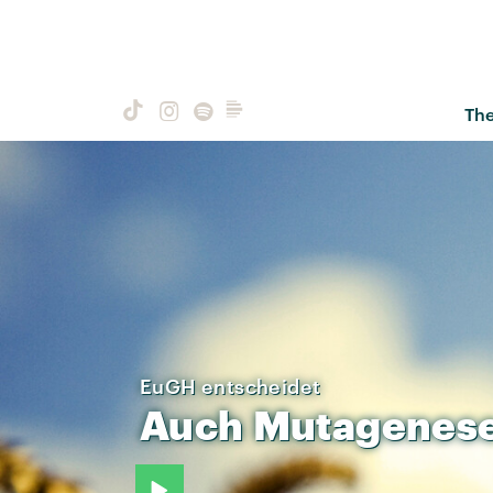
Th
EuGH entscheidet
Auch
Mutagenes