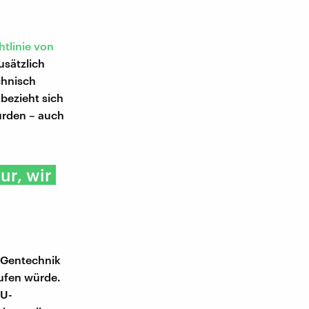
tlinie von
zusätzlich
chnisch
bezieht sich
wurden – auch
ur, wir
 Gentechnik
aufen würde.
EU-