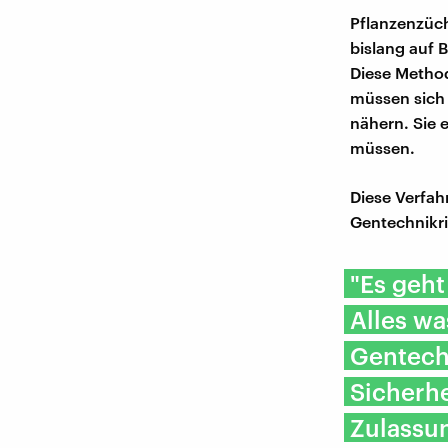
Pflanzenzüch
bislang auf 
Diese Method
müssen sich
nähern. Sie 
müssen.
Diese Verfah
Gentechnikr
"Es geh
Alles wa
Gentechn
Sicherh
Zulassu