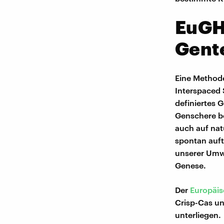
EuGH
Gent
Eine Methode
Interspaced 
definiertes 
Genschere be
auch auf nat
spontan auft
unserer Umw
Genese.
Der
Europäis
Crisp-Cas u
unterliegen.