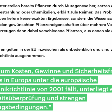
ter stellen bereits Pflanzen durch Mutagenese her, setzen 
Bestrahlung oder Chemikalien, erklärt Jule Reimer. Das Pro
en liefern keine exakten Ergebnisse, sondern die Wissensc
 den gewünschten Pflanzeneigenschaften über mehrere V
erzeugen dann dabei verschiedene Pflanzen, aus denen sie
ren gelten in der EU inzwischen als unbedenklich und sind 
ichtlinie ausgenommen.
t um Kosten, Gewinne und Sicherheitsf
s in Europa unter die europäische
ikrichtlinie von 2001 fällt, unterliegt 
eitsüberprüfung und strengen
ngsbedingungen."